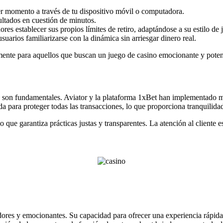
er momento a través de tu dispositivo móvil o computadora.
ultados en cuestión de minutos.
res establecer sus propios límites de retiro, adaptándose a su estilo de 
arios familiarizarse con la dinámica sin arriesgar dinero real.
lmente para aquellos que buscan un juego de casino emocionante y poten
ad son fundamentales. Aviator y la plataforma 1xBet han implementado m
da para proteger todas las transacciones, lo que proporciona tranquilidad
que garantiza prácticas justas y transparentes. La atención al cliente e
dores y emocionantes. Su capacidad para ofrecer una experiencia rápida 