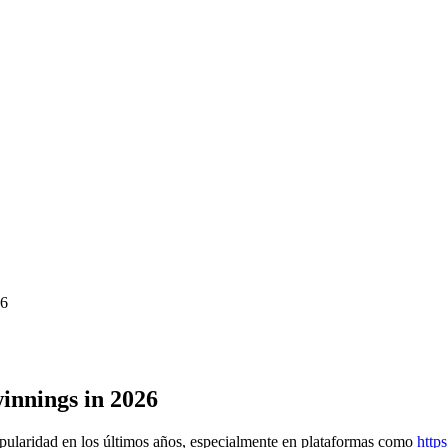
26
winnings in 2026
pularidad en los últimos años, especialmente en plataformas como
https