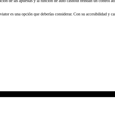
ción de las apuestas y la función de auto cashout brindan un control adi
iator es una opción que deberías considerar. Con su accesibilidad y car