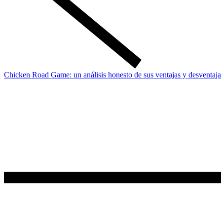
Chicken Road Game: un análisis honesto de sus ventajas y desventaja