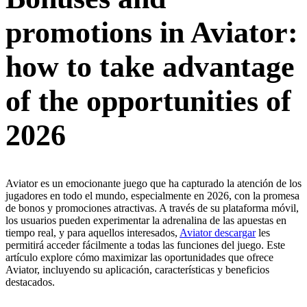
promotions in Aviator:
how to take advantage
of the opportunities of
2026
Aviator es un emocionante juego que ha capturado la atención de los
jugadores en todo el mundo, especialmente en 2026, con la promesa
de bonos y promociones atractivas. A través de su plataforma móvil,
los usuarios pueden experimentar la adrenalina de las apuestas en
tiempo real, y para aquellos interesados,
Aviator descargar
les
permitirá acceder fácilmente a todas las funciones del juego. Este
artículo explore cómo maximizar las oportunidades que ofrece
Aviator, incluyendo su aplicación, características y beneficios
destacados.