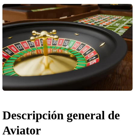
Descripción general de
Aviator