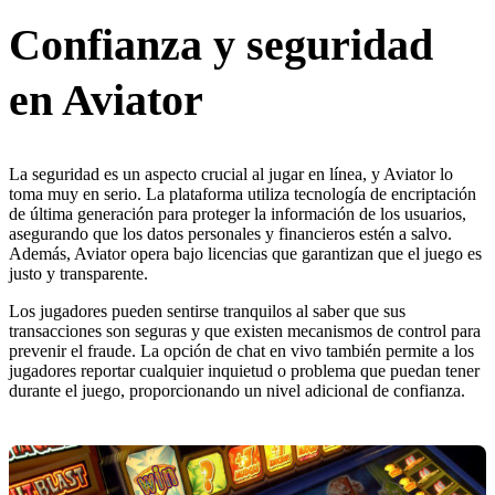
Confianza y seguridad
en Aviator
La seguridad es un aspecto crucial al jugar en línea, y Aviator lo
toma muy en serio. La plataforma utiliza tecnología de encriptación
de última generación para proteger la información de los usuarios,
asegurando que los datos personales y financieros estén a salvo.
Además, Aviator opera bajo licencias que garantizan que el juego es
justo y transparente.
Los jugadores pueden sentirse tranquilos al saber que sus
transacciones son seguras y que existen mecanismos de control para
prevenir el fraude. La opción de chat en vivo también permite a los
jugadores reportar cualquier inquietud o problema que puedan tener
durante el juego, proporcionando un nivel adicional de confianza.