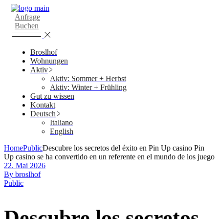
Skip
to
Anfrage
the
Buchen
content
Broslhof
Wohnungen
Aktiv
Aktiv: Sommer + Herbst
Aktiv: Winter + Frühling
Gut zu wissen
Kontakt
Deutsch
Italiano
English
Home
Public
Descubre los secretos del éxito en Pin Up casino Pin
Up casino se ha convertido en un referente en el mundo de los juego
22. Mai 2026
By broslhof
Public
Descubre los secretos