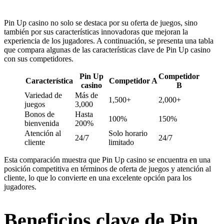
Pin Up casino no solo se destaca por su oferta de juegos, sino
también por sus características innovadoras que mejoran la
experiencia de los jugadores. A continuación, se presenta una tabla
que compara algunas de las características clave de Pin Up casino
con sus competidores.
Pin Up
Competidor
Característica
Competidor A
casino
B
Variedad de
Más de
1,500+
2,000+
juegos
3,000
Bonos de
Hasta
100%
150%
bienvenida
200%
Atención al
Solo horario
24/7
24/7
cliente
limitado
Esta comparación muestra que Pin Up casino se encuentra en una
posición competitiva en términos de oferta de juegos y atención al
cliente, lo que lo convierte en una excelente opción para los
jugadores.
Beneficios clave de Pin