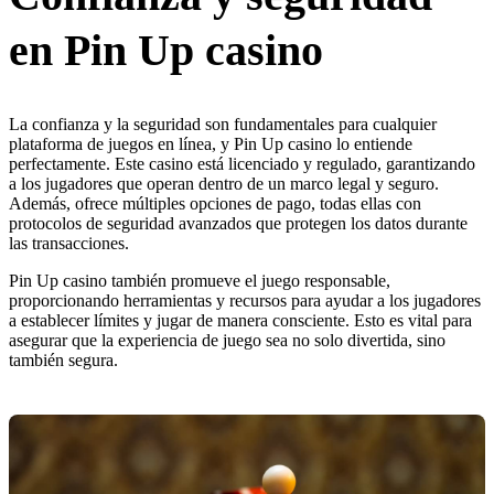
en Pin Up casino
La confianza y la seguridad son fundamentales para cualquier
plataforma de juegos en línea, y Pin Up casino lo entiende
perfectamente. Este casino está licenciado y regulado, garantizando
a los jugadores que operan dentro de un marco legal y seguro.
Además, ofrece múltiples opciones de pago, todas ellas con
protocolos de seguridad avanzados que protegen los datos durante
las transacciones.
Pin Up casino también promueve el juego responsable,
proporcionando herramientas y recursos para ayudar a los jugadores
a establecer límites y jugar de manera consciente. Esto es vital para
asegurar que la experiencia de juego sea no solo divertida, sino
también segura.