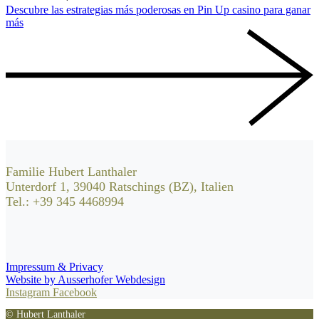
Descubre las estrategias más poderosas en Pin Up casino para ganar
más
Familie Hubert Lanthaler
Unterdorf 1, 39040 Ratschings (BZ), Italien
Tel.: +39 345 4468994
Impressum & Privacy
Website by Ausserhofer Webdesign
Instagram
Facebook
© Hubert Lanthaler