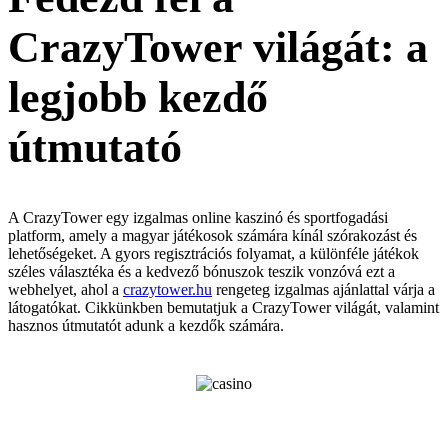
CrazyTower világát: a
legjobb kezdő
útmutató
A CrazyTower egy izgalmas online kaszinó és sportfogadási
platform, amely a magyar játékosok számára kínál szórakozást és
lehetőségeket. A gyors regisztrációs folyamat, a különféle játékok
széles választéka és a kedvező bónuszok teszik vonzóvá ezt a
webhelyet, ahol a
crazytower.hu
rengeteg izgalmas ajánlattal várja a
látogatókat. Cikkünkben bemutatjuk a CrazyTower világát, valamint
hasznos útmutatót adunk a kezdők számára.