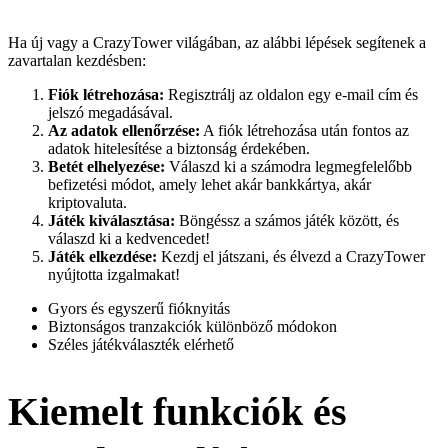
Ha új vagy a CrazyTower világában, az alábbi lépések segítenek a
zavartalan kezdésben:
Fiók létrehozása:
Regisztrálj az oldalon egy e-mail cím és
jelszó megadásával.
Az adatok ellenőrzése:
A fiók létrehozása után fontos az
adatok hitelesítése a biztonság érdekében.
Betét elhelyezése:
Válaszd ki a számodra legmegfelelőbb
befizetési módot, amely lehet akár bankkártya, akár
kriptovaluta.
Játék kiválasztása:
Böngéssz a számos játék között, és
válaszd ki a kedvencedet!
Játék elkezdése:
Kezdj el játszani, és élvezd a CrazyTower
nyújtotta izgalmakat!
Gyors és egyszerű fióknyitás
Biztonságos tranzakciók különböző módokon
Széles játékválaszték elérhető
Kiemelt funkciók és