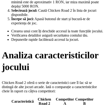
minimă este de aproximativ 1 RON, iar miza maximă poate
depăși 5000 RON.
Selectează jocul:
Caută Chicken Road 2 în lista de jocuri
disponibile.
Începe să joci:
Apasă butonul de start și bucură-te de
experiența de joc.
Crearea unui cont îți deschide accesul la toate funcțiile jocului.
Verificarea detaliilor asigură securitatea contului tău.
Depunerile rapide facilitează accesul la jocuri.
Analiza caracteristicilor
jocului
Chicken Road 2 oferă o serie de caracteristici care îl fac să se
distingă de alte jocuri arcade. Iată o comparație a caracteristicilor
cheie în raport cu câțiva competitori:
Chicken
Competitor
Competitor
Caracteristică
Road 2
A
B