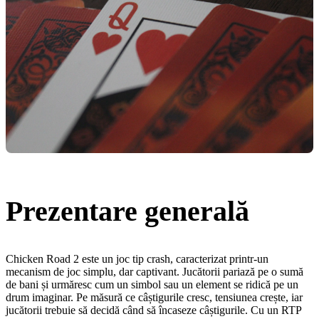
Prezentare generală
Chicken Road 2 este un joc tip crash, caracterizat printr-un
mecanism de joc simplu, dar captivant. Jucătorii pariază pe o sumă
de bani și urmăresc cum un simbol sau un element se ridică pe un
drum imaginar. Pe măsură ce câștigurile cresc, tensiunea crește, iar
jucătorii trebuie să decidă când să încaseze câștigurile. Cu un RTP