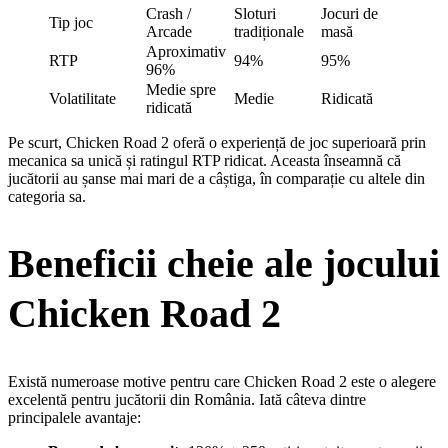
Crash /
Sloturi
Jocuri de
Tip joc
Arcade
tradiționale
masă
Aproximativ
RTP
94%
95%
96%
Medie spre
Volatilitate
Medie
Ridicată
ridicată
Pe scurt, Chicken Road 2 oferă o experiență de joc superioară prin
mecanica sa unică și ratingul RTP ridicat. Aceasta înseamnă că
jucătorii au șanse mai mari de a câștiga, în comparație cu altele din
categoria sa.
Beneficii cheie ale jocului
Chicken Road 2
Există numeroase motive pentru care Chicken Road 2 este o alegere
excelentă pentru jucătorii din România. Iată câteva dintre
principalele avantaje: