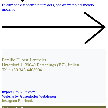
Evoluzione e tendenze future del gioco d'azzardo nel mondo
moderno
Familie Hubert Lanthaler
Unterdorf 1, 39040 Ratschings (BZ), Italien
Tel.: +39 345 4468994
Impressum & Privacy
Website by Ausserhofer Webdesign
Instagram
Facebook