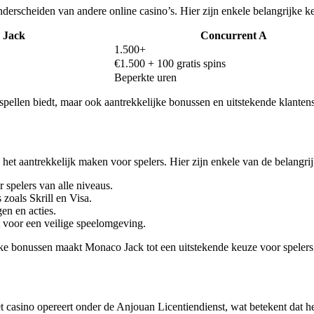
onderscheiden van andere online casino’s. Hier zijn enkele belangrijke
 Jack
Concurrent A
1.500+
€1.500 + 100 gratis spins
Beperkte uren
spellen biedt, maar ook aantrekkelijke bonussen en uitstekende klantens
het aantrekkelijk maken voor spelers. Hier zijn enkele van de belangrij
 spelers van alle niveaus.
zoals Skrill en Visa.
en en acties.
 voor een veilige speelomgeving.
jke bonussen maakt Monaco Jack tot een uitstekende keuze voor spelers 
t casino opereert onder de Anjouan Licentiendienst, wat betekent dat h