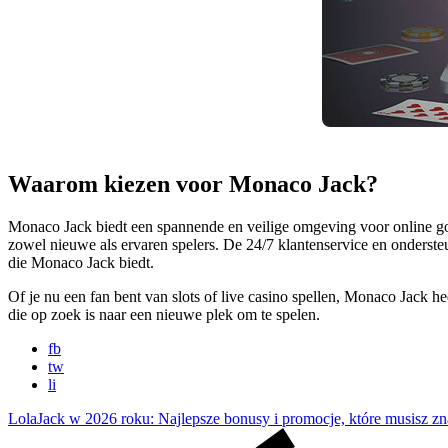
Waarom kiezen voor Monaco Jack?
Monaco Jack biedt een spannende en veilige omgeving voor online gokk
zowel nieuwe als ervaren spelers. De 24/7 klantenservice en onderst
die Monaco Jack biedt.
Of je nu een fan bent van slots of live casino spellen, Monaco Jack he
die op zoek is naar een nieuwe plek om te spelen.
fb
tw
li
LolaJack w 2026 roku: Najlepsze bonusy i promocje, które musisz zn