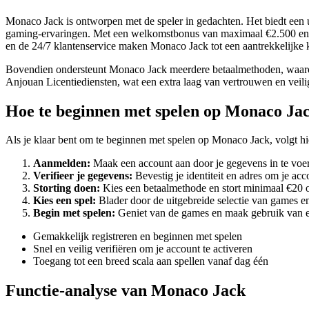
Monaco Jack is ontworpen met de speler in gedachten. Het biedt een u
gaming-ervaringen. Met een welkomstbonus van maximaal €2.500 en 275
en de 24/7 klantenservice maken Monaco Jack tot een aantrekkelijke ke
Bovendien ondersteunt Monaco Jack meerdere betaalmethoden, waarond
Anjouan Licentiediensten, wat een extra laag van vertrouwen en veili
Hoe te beginnen met spelen op Monaco Ja
Als je klaar bent om te beginnen met spelen op Monaco Jack, volgt hie
Aanmelden:
Maak een account aan door je gegevens in te voere
Verifieer je gegevens:
Bevestig je identiteit en adres om je acc
Storting doen:
Kies een betaalmethode en stort minimaal €20 
Kies een spel:
Blader door de uitgebreide selectie van games en 
Begin met spelen:
Geniet van de games en maak gebruik van e
Gemakkelijk registreren en beginnen met spelen
Snel en veilig verifiëren om je account te activeren
Toegang tot een breed scala aan spellen vanaf dag één
Functie-analyse van Monaco Jack