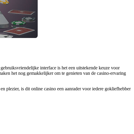
ebruiksvriendelijke interface is het een uitstekende keuze voor
maken het nog gemakkelijker om te genieten van de casino-ervaring
en plezier, is dit online casino een aanrader voor iedere gokliefhebber