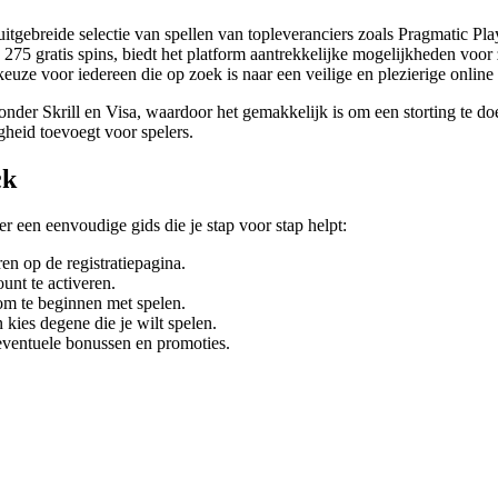
itgebreide selectie van spellen van topleveranciers zoals Pragmatic P
 gratis spins, biedt het platform aantrekkelijke mogelijkheden voor z
uze voor iedereen die op zoek is naar een veilige en plezierige online
er Skrill en Visa, waardoor het gemakkelijk is om een storting te do
gheid toevoegt voor spelers.
ck
r een eenvoudige gids die je stap voor stap helpt:
n op de registratiepagina.
ount te activeren.
om te beginnen met spelen.
kies degene die je wilt spelen.
ventuele bonussen en promoties.