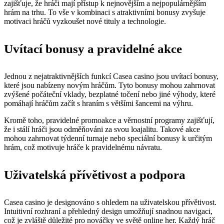
zajišťuje, že hráči mají přístup k nejnovějším a nejpopulárnějším
hrám na trhu. To vše v kombinaci s atraktivními bonusy zvyšuje
motivaci hráčů vyzkoušet nové tituly a technologie.
Uvítací bonusy a pravidelné akce
Jednou z nejatraktivnějších funkcí Casea casino jsou uvítací bonusy,
které jsou nabízeny novým hráčům. Tyto bonusy mohou zahrnovat
zvýšené počáteční vklady, bezplatné točení nebo jiné výhody, které
pomáhají hráčům začít s hraním s většími šancemi na výhru.
Kromě toho, pravidelné promoakce a věrnostní programy zajišťují,
že i stálí hráči jsou odměňováni za svou loajalitu. Takové akce
mohou zahrnovat týdenní turnaje nebo speciální bonusy k určitým
hrám, což motivuje hráče k pravidelnému návratu.
Uživatelská přívětivost a podpora
Casea casino je designováno s ohledem na uživatelskou přívětivost.
Intuitivní rozhraní a přehledný design umožňují snadnou navigaci,
což je zvláště důležité pro nováčky ve světě online her. Každý hráč