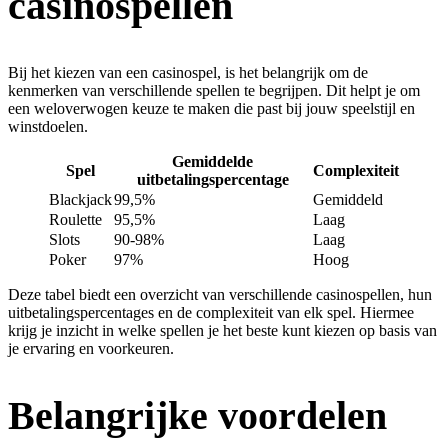
casinospellen
Bij het kiezen van een casinospel, is het belangrijk om de
kenmerken van verschillende spellen te begrijpen. Dit helpt je om
een weloverwogen keuze te maken die past bij jouw speelstijl en
winstdoelen.
Gemiddelde
Spel
Complexiteit
uitbetalingspercentage
Blackjack
99,5%
Gemiddeld
Roulette
95,5%
Laag
Slots
90-98%
Laag
Poker
97%
Hoog
Deze tabel biedt een overzicht van verschillende casinospellen, hun
uitbetalingspercentages en de complexiteit van elk spel. Hiermee
krijg je inzicht in welke spellen je het beste kunt kiezen op basis van
je ervaring en voorkeuren.
Belangrijke voordelen