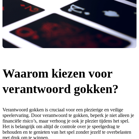
Waarom kiezen voor
verantwoord gokken?
Verantwoord gokken is cruciaal voor een plezierige en veilige
speelervaring. Door verantwoord te gokken, beperk je niet alleen je
financiële risico’s, maar verhoog je ook je plezier tijdens het spel.
Het is belangrijk om altijd de controle over je speelgedrag te
behouden en te genieten van het spel zonder jezelf te overbelasten
met druk om te winnen.