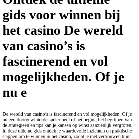
gids voor winnen bij
het casino De wereld
van casino’s is
fascinerend en vol
mogelijkheden. Of je
nu e
De wereld van casino’s is fascinerend en vol mogelijkheden. Of je
nu een doorgewinterde speler bent of net begint, het begrijpen van
de strategieën en tips kan je kansen op winst aanzienlijk vergroten.
In deze ultieme gids ontdek je waardevolle inzichten en praktische
stappen om te winnen in het casino, zodat je met vertrouwen kunt