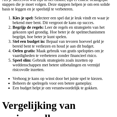
stappen die je moet volgen. Deze stappen helpen je om een solide
basis te leggen en je speelstijl te verbeteren.
Kies je spel:
Selecteer een spel dat je leuk vindt en waar je
bekend mee bent. Dit vergroot de kans op succes.
Begrijp de regels:
Leer de regels en strategieën van het
gekozen spel grondig. Hoe beter je de spelmechanismen
begrijpt, hoe beter je kunt spelen.
Stel een budget in:
Bepaal van tevoren hoeveel geld je
bereid bent te verliezen en houd je aan dit budget.
Oefen gratis:
Maak gebruik van gratis spelopties om je
vaardigheden te verbeteren zonder financieel risico.
Speel slim:
Gebruik strategieën zoals inzetten op
weddenschappen met betere uitbetalingen en vermijd
risicovolle inzetten.
Verhoog je kans op winst door het juiste spel te kiezen.
Beheers de spelregels voor een betere gameplay.
Een budget helpt je om verantwoordelijk te gokken.
Vergelijking van