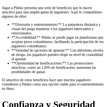
Jugar a Plinko presenta una serie de beneficios que lo hacen
atractivo para una amplia gama de jugadores. Aquí te compartimos
algunos de ellos:
**Diversión y entretenimiento:** La naturaleza dinámica y
visual del juego mantiene a los jugadores interesados y
emocionados.
**Accesibilidad:** Plinko se puede jugar en plataformas que
aceptan pesos colombianos, facilitando la participación de los
jugadores colombianos.
**Variedad de opciones de apuesta:** Con diferentes niveles
de riesgo, los jugadores pueden elegir su nivel de comodidad
al apostar.
**Oportunidad de bonificaciones:** Las promociones
atractivas, como un 120% de bonificación, aumentan las
posibilidades de ganar.
El atractivo de estos beneficios hace que muchos jugadores
consideren a Plinko como una opción viable para el entretenimiento
en línea.
Confianza y Seguridad