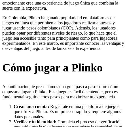
emocionante crea una experiencia de juego única que combina la
suerte con la expectativa.
En Colombia, Plinko ha ganado popularidad en plataformas de
juegos en línea que permiten a los jugadores realizar apuestas y
jugar usando pesos colombianos (COP). Además, los jugadores
pueden optar por diferentes niveles de riesgo, lo que hace que el
juego sea accesible tanto para principiantes como para jugadores
experimentados. En este marco, es importante conocer las ventajas y
desventajas del juego antes de lanzarse a la experiencia.
Cómo jugar a Plinko
A continuación, te presentamos una guía paso a paso sobre cómo
empezar a jugar a Plinko. Este juego es fácil de entender, pero es
fundamental seguir ciertos pasos para maximizar tu experiencia.
Crear una cuenta:
Regístrate en una plataforma de juegos
que ofrezca Plinko. Es un proceso rápido y requiere algunos
datos personales.
Verificar tu identidad:
Completa el proceso de verificación
requerido por la plataforma para garantizar la seguridad de tu