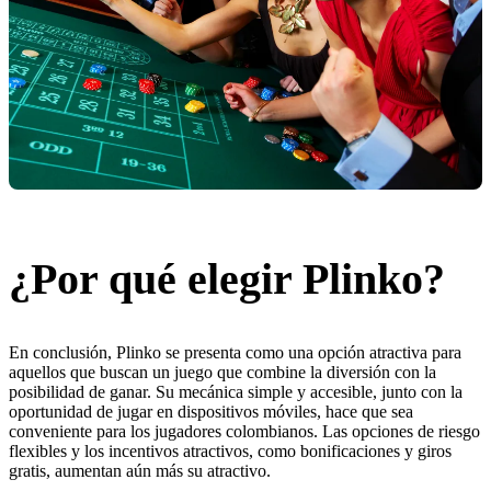
¿Por qué elegir Plinko?
En conclusión, Plinko se presenta como una opción atractiva para
aquellos que buscan un juego que combine la diversión con la
posibilidad de ganar. Su mecánica simple y accesible, junto con la
oportunidad de jugar en dispositivos móviles, hace que sea
conveniente para los jugadores colombianos. Las opciones de riesgo
flexibles y los incentivos atractivos, como bonificaciones y giros
gratis, aumentan aún más su atractivo.