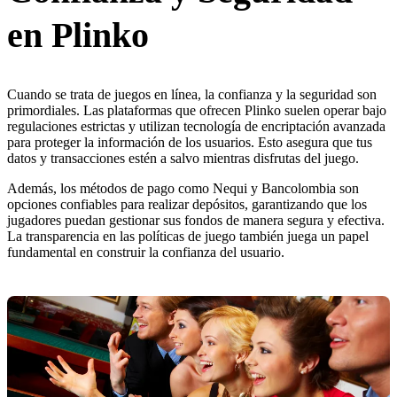
en Plinko
Cuando se trata de juegos en línea, la confianza y la seguridad son
primordiales. Las plataformas que ofrecen Plinko suelen operar bajo
regulaciones estrictas y utilizan tecnología de encriptación avanzada
para proteger la información de los usuarios. Esto asegura que tus
datos y transacciones estén a salvo mientras disfrutas del juego.
Además, los métodos de pago como Nequi y Bancolombia son
opciones confiables para realizar depósitos, garantizando que los
jugadores puedan gestionar sus fondos de manera segura y efectiva.
La transparencia en las políticas de juego también juega un papel
fundamental en construir la confianza del usuario.