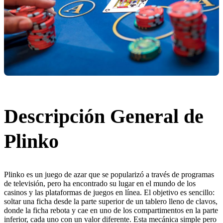
Descripción General de
Plinko
Plinko es un juego de azar que se popularizó a través de programas
de televisión, pero ha encontrado su lugar en el mundo de los
casinos y las plataformas de juegos en línea. El objetivo es sencillo:
soltar una ficha desde la parte superior de un tablero lleno de clavos,
donde la ficha rebota y cae en uno de los compartimentos en la parte
inferior, cada uno con un valor diferente. Esta mecánica simple pero