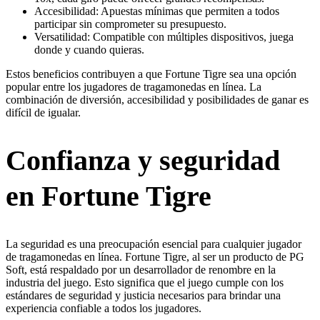
Accesibilidad: Apuestas mínimas que permiten a todos
participar sin comprometer su presupuesto.
Versatilidad: Compatible con múltiples dispositivos, juega
donde y cuando quieras.
Estos beneficios contribuyen a que Fortune Tigre sea una opción
popular entre los jugadores de tragamonedas en línea. La
combinación de diversión, accesibilidad y posibilidades de ganar es
difícil de igualar.
Confianza y seguridad
en Fortune Tigre
La seguridad es una preocupación esencial para cualquier jugador
de tragamonedas en línea. Fortune Tigre, al ser un producto de PG
Soft, está respaldado por un desarrollador de renombre en la
industria del juego. Esto significa que el juego cumple con los
estándares de seguridad y justicia necesarios para brindar una
experiencia confiable a todos los jugadores.