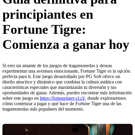
principiantes en
Fortune Tigre:
Comienza a ganar hoy
Si eres un amante de los juegos de tragamonedas y deseas
experimentar una aventura emocionante, Fortune Tigre es la opción
perfecta para ti. Este juego desarrollado por PG Soft ofrece un
diseño atractivo y dinámico que combina la cultura asiática con
características especiales que maximizarán tu diversión y tus
oportunidades de ganar. Además, puedes encontrar más información
sobre este juego en
https://fortunetiger-cl.cl/
, donde exploraremos
cómo comenzar a jugar y qué hace de Fortune Tigre una de las
tragamonedas más populares del momento.