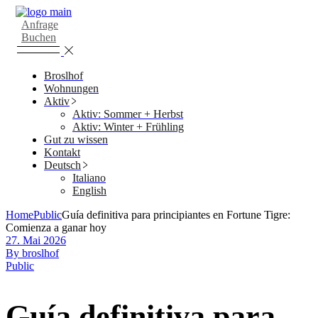
Skip
to
Anfrage
the
Buchen
content
Broslhof
Wohnungen
Aktiv
Aktiv: Sommer + Herbst
Aktiv: Winter + Frühling
Gut zu wissen
Kontakt
Deutsch
Italiano
English
Home
Public
Guía definitiva para principiantes en Fortune Tigre:
Comienza a ganar hoy
27. Mai 2026
By broslhof
Public
Guía definitiva para