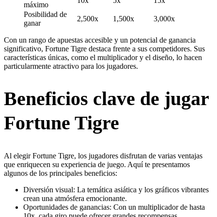
10x
5x
15x
máximo
Posibilidad de
2,500x
1,500x
3,000x
ganar
Con un rango de apuestas accesible y un potencial de ganancia
significativo, Fortune Tigre destaca frente a sus competidores. Sus
características únicas, como el multiplicador y el diseño, lo hacen
particularmente atractivo para los jugadores.
Beneficios clave de jugar
Fortune Tigre
Al elegir Fortune Tigre, los jugadores disfrutan de varias ventajas
que enriquecen su experiencia de juego. Aquí te presentamos
algunos de los principales beneficios:
Diversión visual: La temática asiática y los gráficos vibrantes
crean una atmósfera emocionante.
Oportunidades de ganancias: Con un multiplicador de hasta
10x, cada giro puede ofrecer grandes recompensas.