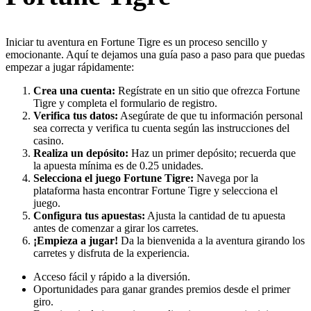
Iniciar tu aventura en Fortune Tigre es un proceso sencillo y
emocionante. Aquí te dejamos una guía paso a paso para que puedas
empezar a jugar rápidamente:
Crea una cuenta:
Regístrate en un sitio que ofrezca Fortune
Tigre y completa el formulario de registro.
Verifica tus datos:
Asegúrate de que tu información personal
sea correcta y verifica tu cuenta según las instrucciones del
casino.
Realiza un depósito:
Haz un primer depósito; recuerda que
la apuesta mínima es de 0.25 unidades.
Selecciona el juego Fortune Tigre:
Navega por la
plataforma hasta encontrar Fortune Tigre y selecciona el
juego.
Configura tus apuestas:
Ajusta la cantidad de tu apuesta
antes de comenzar a girar los carretes.
¡Empieza a jugar!
Da la bienvenida a la aventura girando los
carretes y disfruta de la experiencia.
Acceso fácil y rápido a la diversión.
Oportunidades para ganar grandes premios desde el primer
giro.