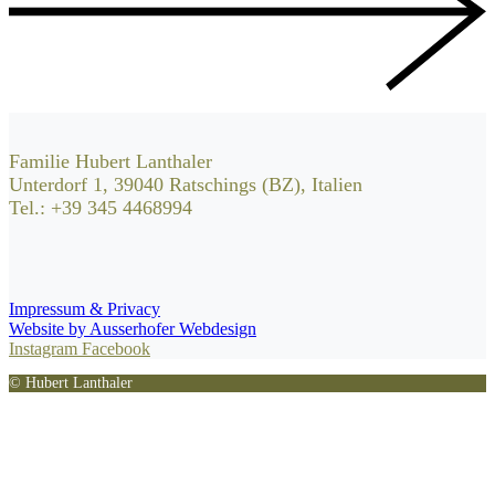
Familie Hubert Lanthaler
Unterdorf 1, 39040 Ratschings (BZ), Italien
Tel.: +39 345 4468994
Impressum & Privacy
Website by Ausserhofer Webdesign
Instagram
Facebook
© Hubert Lanthaler