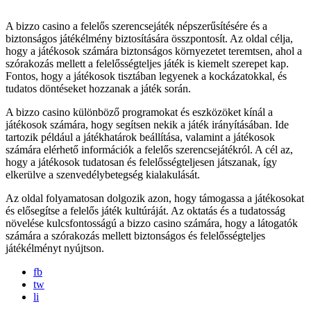
A bizzo casino a felelős szerencsejáték népszerűsítésére és a
biztonságos játékélmény biztosítására összpontosít. Az oldal célja,
hogy a játékosok számára biztonságos környezetet teremtsen, ahol a
szórakozás mellett a felelősségteljes játék is kiemelt szerepet kap.
Fontos, hogy a játékosok tisztában legyenek a kockázatokkal, és
tudatos döntéseket hozzanak a játék során.
A bizzo casino különböző programokat és eszközöket kínál a
játékosok számára, hogy segítsen nekik a játék irányításában. Ide
tartozik például a játékhatárok beállítása, valamint a játékosok
számára elérhető információk a felelős szerencsejátékról. A cél az,
hogy a játékosok tudatosan és felelősségteljesen játszanak, így
elkerülve a szenvedélybetegség kialakulását.
Az oldal folyamatosan dolgozik azon, hogy támogassa a játékosokat
és elősegítse a felelős játék kultúráját. Az oktatás és a tudatosság
növelése kulcsfontosságú a bizzo casino számára, hogy a látogatók
számára a szórakozás mellett biztonságos és felelősségteljes
játékélményt nyújtson.
fb
tw
li