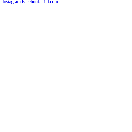
Instagram
Facebook
Linkedin