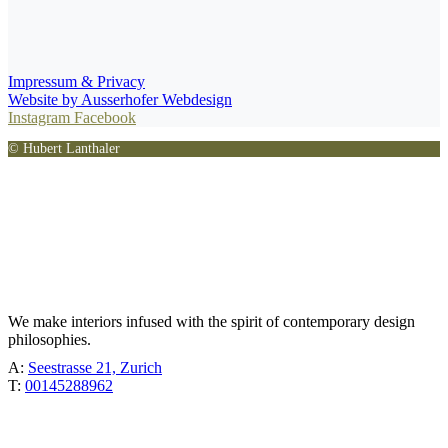
Impressum & Privacy
Website by Ausserhofer Webdesign
Instagram
Facebook
© Hubert Lanthaler
TÖBEL
We make interiors infused with the spirit of contemporary design
philosophies.
A:
Seestrasse 21, Zurich
T:
00145288962