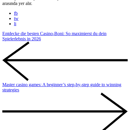
arasında yer alır.
fb
tw
li
Entdecke die besten Casino-Boni: So maximierst du dein
Spielerlebnis in 2026
Master casino games: A beginner’s step-by-step guide to winning
strategies