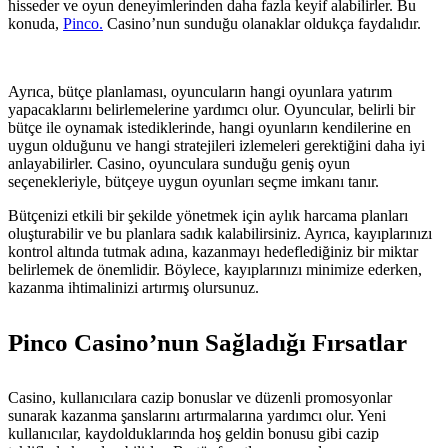
hisseder ve oyun deneyimlerinden daha fazla keyif alabilirler. Bu
konuda,
Pinco.
Casino’nun sunduğu olanaklar oldukça faydalıdır.
Ayrıca, bütçe planlaması, oyuncuların hangi oyunlara yatırım
yapacaklarını belirlemelerine yardımcı olur. Oyuncular, belirli bir
bütçe ile oynamak istediklerinde, hangi oyunların kendilerine en
uygun olduğunu ve hangi stratejileri izlemeleri gerektiğini daha iyi
anlayabilirler. Casino, oyunculara sunduğu geniş oyun
seçenekleriyle, bütçeye uygun oyunları seçme imkanı tanır.
Bütçenizi etkili bir şekilde yönetmek için aylık harcama planları
oluşturabilir ve bu planlara sadık kalabilirsiniz. Ayrıca, kayıplarınızı
kontrol altında tutmak adına, kazanmayı hedeflediğiniz bir miktar
belirlemek de önemlidir. Böylece, kayıplarınızı minimize ederken,
kazanma ihtimalinizi artırmış olursunuz.
Pinco Casino’nun Sağladığı Fırsatlar
Casino, kullanıcılara cazip bonuslar ve düzenli promosyonlar
sunarak kazanma şanslarını artırmalarına yardımcı olur. Yeni
kullanıcılar, kaydolduklarında hoş geldin bonusu gibi cazip