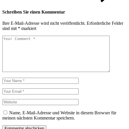
Schreiben Sie einen Kommentar
Ihre E-Mail-Adresse wird nicht veröffentlicht.
Erforderliche Felder
sind mit
*
markiert
Name, E-Mail-Adresse und Website in diesem Browser für
meinen nächsten Kommentar speichern.
Kommentar abschicken