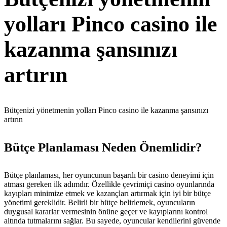
yolları Pinco casino ile
kazanma şansınızı
artırın
Bütçenizi yönetmenin yolları Pinco casino ile kazanma şansınızı
artırın
Bütçe Planlaması Neden Önemlidir?
Bütçe planlaması, her oyuncunun başarılı bir casino deneyimi için
atması gereken ilk adımdır. Özellikle çevrimiçi casino oyunlarında
kayıpları minimize etmek ve kazançları artırmak için iyi bir bütçe
yönetimi gereklidir. Belirli bir bütçe belirlemek, oyuncuların
duygusal kararlar vermesinin önüne geçer ve kayıplarını kontrol
altında tutmalarını sağlar. Bu sayede, oyuncular kendilerini güvende