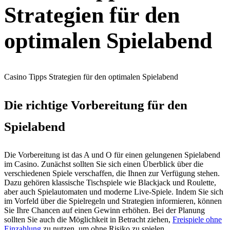
Strategien für den
optimalen Spielabend
Casino Tipps Strategien für den optimalen Spielabend
Die richtige Vorbereitung für den
Spielabend
Die Vorbereitung ist das A und O für einen gelungenen Spielabend
im Casino. Zunächst sollten Sie sich einen Überblick über die
verschiedenen Spiele verschaffen, die Ihnen zur Verfügung stehen.
Dazu gehören klassische Tischspiele wie Blackjack und Roulette,
aber auch Spielautomaten und moderne Live-Spiele. Indem Sie sich
im Vorfeld über die Spielregeln und Strategien informieren, können
Sie Ihre Chancen auf einen Gewinn erhöhen. Bei der Planung
sollten Sie auch die Möglichkeit in Betracht ziehen,
Freispiele ohne
Einzahlung
zu nutzen, um ohne Risiko zu spielen.