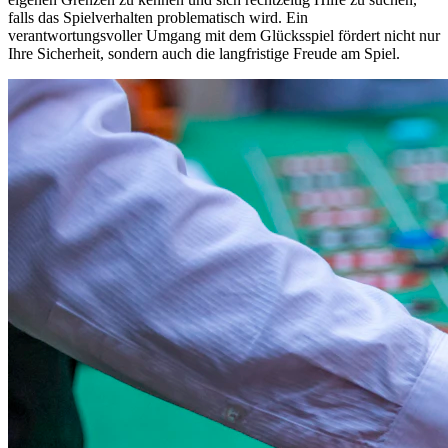
falls das Spielverhalten problematisch wird. Ein
verantwortungsvoller Umgang mit dem Glücksspiel fördert nicht nur
Ihre Sicherheit, sondern auch die langfristige Freude am Spiel.