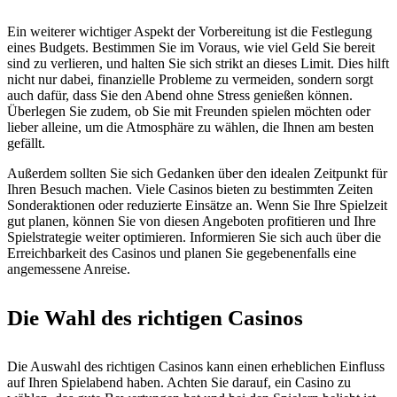
Ein weiterer wichtiger Aspekt der Vorbereitung ist die Festlegung
eines Budgets. Bestimmen Sie im Voraus, wie viel Geld Sie bereit
sind zu verlieren, und halten Sie sich strikt an dieses Limit. Dies hilft
nicht nur dabei, finanzielle Probleme zu vermeiden, sondern sorgt
auch dafür, dass Sie den Abend ohne Stress genießen können.
Überlegen Sie zudem, ob Sie mit Freunden spielen möchten oder
lieber alleine, um die Atmosphäre zu wählen, die Ihnen am besten
gefällt.
Außerdem sollten Sie sich Gedanken über den idealen Zeitpunkt für
Ihren Besuch machen. Viele Casinos bieten zu bestimmten Zeiten
Sonderaktionen oder reduzierte Einsätze an. Wenn Sie Ihre Spielzeit
gut planen, können Sie von diesen Angeboten profitieren und Ihre
Spielstrategie weiter optimieren. Informieren Sie sich auch über die
Erreichbarkeit des Casinos und planen Sie gegebenenfalls eine
angemessene Anreise.
Die Wahl des richtigen Casinos
Die Auswahl des richtigen Casinos kann einen erheblichen Einfluss
auf Ihren Spielabend haben. Achten Sie darauf, ein Casino zu