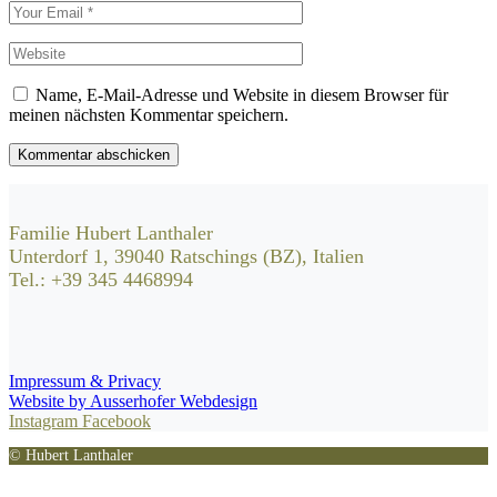
Name, E-Mail-Adresse und Website in diesem Browser für
meinen nächsten Kommentar speichern.
Kommentar abschicken
Familie Hubert Lanthaler
Unterdorf 1, 39040 Ratschings (BZ), Italien
Tel.: +39 345 4468994
Impressum & Privacy
Website by Ausserhofer Webdesign
Instagram
Facebook
© Hubert Lanthaler