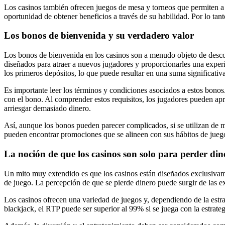
Los casinos también ofrecen juegos de mesa y torneos que permiten a l
oportunidad de obtener beneficios a través de su habilidad. Por lo tant
Los bonos de bienvenida y su verdadero valor
Los bonos de bienvenida en los casinos son a menudo objeto de desco
diseñados para atraer a nuevos jugadores y proporcionarles una exper
los primeros depósitos, lo que puede resultar en una suma significativ
Es importante leer los términos y condiciones asociados a estos bonos
con el bono. Al comprender estos requisitos, los jugadores pueden ap
arriesgar demasiado dinero.
Así, aunque los bonos pueden parecer complicados, si se utilizan de m
pueden encontrar promociones que se alineen con sus hábitos de jueg
La noción de que los casinos son solo para perder din
Un mito muy extendido es que los casinos están diseñados exclusivam
de juego. La percepción de que se pierde dinero puede surgir de las ex
Los casinos ofrecen una variedad de juegos y, dependiendo de la estra
blackjack, el RTP puede ser superior al 99% si se juega con la estrat