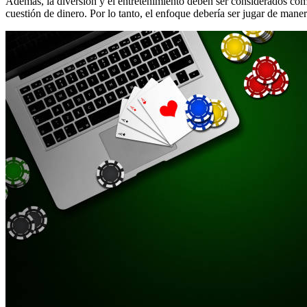
Además, la diversión y el entretenimiento deben ser considerados como
cuestión de dinero. Por lo tanto, el enfoque debería ser jugar de maner