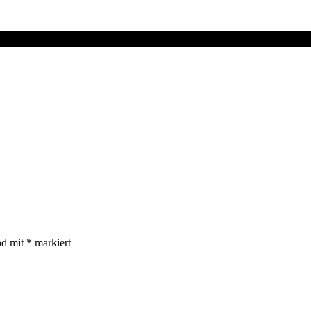
nd mit
*
markiert