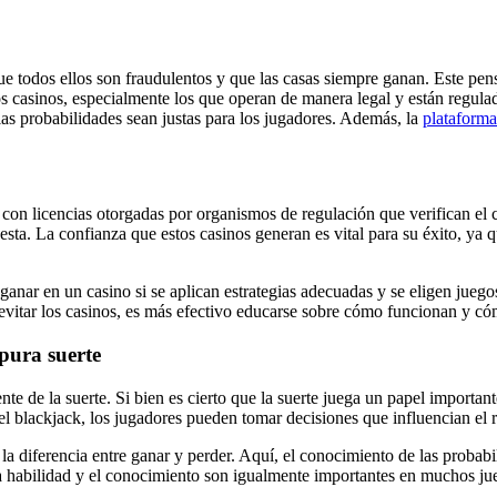
ue todos ellos son fraudulentos y que las casas siempre ganan. Este pen
casinos, especialmente los que operan de manera legal y están regulados
las probabilidades sean justas para los jugadores. Además, la
plataforma
 con licencias otorgadas por organismos de regulación que verifican el 
ta. La confianza que estos casinos generan es vital para su éxito, ya que
nar en un casino si se aplican estrategias adecuadas y se eligen juego
e evitar los casinos, es más efectivo educarse sobre cómo funcionan y c
pura suerte
e de la suerte. Si bien es cierto que la suerte juega un papel importan
el blackjack, los jugadores pueden tomar decisiones que influencian el 
a diferencia entre ganar y perder. Aquí, el conocimiento de las probabil
la habilidad y el conocimiento son igualmente importantes en muchos ju