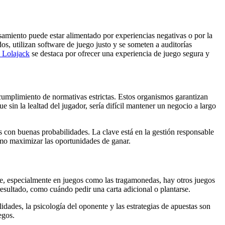
samiento puede estar alimentado por experiencias negativas o por la
, utilizan software de juego justo y se someten a auditorías
 Lolajack
se destaca por ofrecer una experiencia de juego segura y
cumplimiento de normativas estrictas. Estos organismos garantizan
 sin la lealtad del jugador, sería difícil mantener un negocio a largo
s con buenas probabilidades. La clave está en la gestión responsable
ómo maximizar las oportunidades de ganar.
te, especialmente en juegos como las tragamonedas, hay otros juegos
resultado, como cuándo pedir una carta adicional o plantarse.
idades, la psicología del oponente y las estrategias de apuestas son
egos.