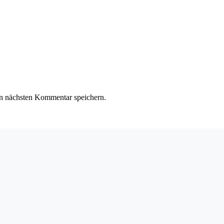
n nächsten Kommentar speichern.