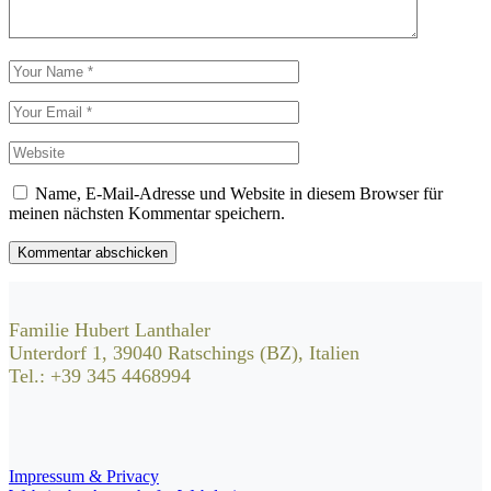
Name, E-Mail-Adresse und Website in diesem Browser für
meinen nächsten Kommentar speichern.
Kommentar abschicken
Familie Hubert Lanthaler
Unterdorf 1, 39040 Ratschings (BZ), Italien
Tel.: +39 345 4468994
Impressum & Privacy