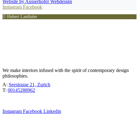
Website by Ausserhofer Webdesign
Instagram
Facebook
© Hubert Lanthaler
TÖBEL
We make interiors infused with the spirit of contemporary design
philosophies.
A:
Seestrasse 21, Zurich
T:
00145288962
Instagram
Facebook
Linkedin