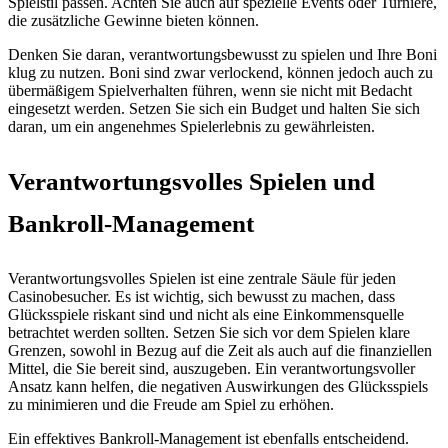
Spielstil passen. Achten Sie auch auf spezielle Events oder Turniere,
die zusätzliche Gewinne bieten können.
Denken Sie daran, verantwortungsbewusst zu spielen und Ihre Boni
klug zu nutzen. Boni sind zwar verlockend, können jedoch auch zu
übermäßigem Spielverhalten führen, wenn sie nicht mit Bedacht
eingesetzt werden. Setzen Sie sich ein Budget und halten Sie sich
daran, um ein angenehmes Spielerlebnis zu gewährleisten.
Verantwortungsvolles Spielen und
Bankroll-Management
Verantwortungsvolles Spielen ist eine zentrale Säule für jeden
Casinobesucher. Es ist wichtig, sich bewusst zu machen, dass
Glücksspiele riskant sind und nicht als eine Einkommensquelle
betrachtet werden sollten. Setzen Sie sich vor dem Spielen klare
Grenzen, sowohl in Bezug auf die Zeit als auch auf die finanziellen
Mittel, die Sie bereit sind, auszugeben. Ein verantwortungsvoller
Ansatz kann helfen, die negativen Auswirkungen des Glücksspiels
zu minimieren und die Freude am Spiel zu erhöhen.
Ein effektives Bankroll-Management ist ebenfalls entscheidend.