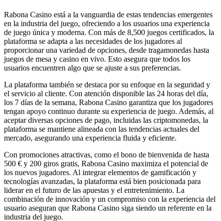
Rabona Casino está a la vanguardia de estas tendencias emergentes
en la industria del juego, ofreciendo a los usuarios una experiencia
de juego única y moderna. Con más de 8,500 juegos certificados, la
plataforma se adapta a las necesidades de los jugadores al
proporcionar una variedad de opciones, desde tragamonedas hasta
juegos de mesa y casino en vivo. Esto asegura que todos los
usuarios encuentren algo que se ajuste a sus preferencias.
La plataforma también se destaca por su enfoque en la seguridad y
el servicio al cliente. Con atención disponible las 24 horas del día,
los 7 días de la semana, Rabona Casino garantiza que los jugadores
tengan apoyo continuo durante su experiencia de juego. Además, al
aceptar diversas opciones de pago, incluidas las criptomonedas, la
plataforma se mantiene alineada con las tendencias actuales del
mercado, asegurando una experiencia fluida y eficiente.
Con promociones atractivas, como el bono de bienvenida de hasta
500 € y 200 giros gratis, Rabona Casino maximiza el potencial de
los nuevos jugadores. Al integrar elementos de gamificación y
tecnologías avanzadas, la plataforma está bien posicionada para
liderar en el futuro de las apuestas y el entretenimiento. La
combinación de innovación y un compromiso con la experiencia del
usuario aseguran que Rabona Casino siga siendo un referente en la
industria del juego.