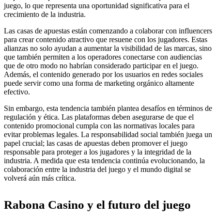
juego, lo que representa una oportunidad significativa para el
crecimiento de la industria.
Las casas de apuestas están comenzando a colaborar con influencers
para crear contenido atractivo que resuene con los jugadores. Estas
alianzas no solo ayudan a aumentar la visibilidad de las marcas, sino
que también permiten a los operadores conectarse con audiencias
que de otro modo no habrían considerado participar en el juego.
Además, el contenido generado por los usuarios en redes sociales
puede servir como una forma de marketing orgánico altamente
efectivo.
Sin embargo, esta tendencia también plantea desafíos en términos de
regulación y ética. Las plataformas deben asegurarse de que el
contenido promocional cumpla con las normativas locales para
evitar problemas legales. La responsabilidad social también juega un
papel crucial; las casas de apuestas deben promover el juego
responsable para proteger a los jugadores y la integridad de la
industria. A medida que esta tendencia continúa evolucionando, la
colaboración entre la industria del juego y el mundo digital se
volverá aún más crítica.
Rabona Casino y el futuro del juego