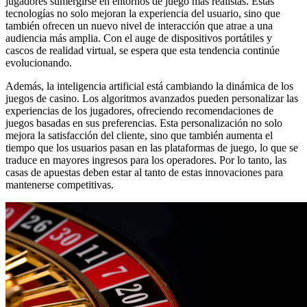
jugadores sumergirse en entornos de juego más realistas. Estas
tecnologías no solo mejoran la experiencia del usuario, sino que
también ofrecen un nuevo nivel de interacción que atrae a una
audiencia más amplia. Con el auge de dispositivos portátiles y
cascos de realidad virtual, se espera que esta tendencia continúe
evolucionando.
Además, la inteligencia artificial está cambiando la dinámica de los
juegos de casino. Los algoritmos avanzados pueden personalizar las
experiencias de los jugadores, ofreciendo recomendaciones de
juegos basadas en sus preferencias. Esta personalización no solo
mejora la satisfacción del cliente, sino que también aumenta el
tiempo que los usuarios pasan en las plataformas de juego, lo que se
traduce en mayores ingresos para los operadores. Por lo tanto, las
casas de apuestas deben estar al tanto de estas innovaciones para
mantenerse competitivas.