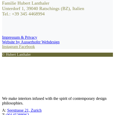
Familie Hubert Lanthaler
Unterdorf 1, 39040 Ratschings (BZ), Italien
Tel.: +39 345 4468994
Impressum & Privacy
Website by Ausserhofer Webdesign
Instagram
Facebook
© Hubert Lanthaler
TÖBEL
We make interiors infused with the spirit of contemporary design
philosophies.
A:
Seestrasse 21, Zurich
T:
00145288962