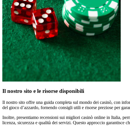
Il nostro sito e le risorse disponibili
Il nostro sito offre una guida completa sul mondo dei casinò, con infor
del gioco d’azzardo, fornendo consigli utili e risorse preziose per gar
Inoltre, presentiamo recensioni sui migliori casinò online in Italia, perm
licenza, sicurezza e qualità dei servizi. Questo approccio garantisce che