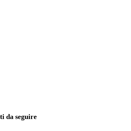
i da seguire