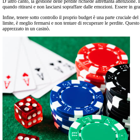
D’altro canto, la gestione delle perdite richiede altrettanta attenzion
quando ritirarsi e non lasciarsi sopraffare dalle emozioni. Essere in grad
Infine, tenere sotto controllo il proprio budget è una parte cruciale del
limite, è meglio fermarsi e non tentare di recuperare le perdite. Que
apprezzato in un casinò.