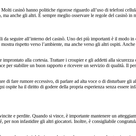
Molti casinò hanno politiche rigorose riguardo all’uso di telefoni cellular
so, ma anche gli altri. È sempre meglio osservare le regole del casinò in
i da seguire all’interno del casinò. Uno dei più importanti è il modo in c
 mostra rispetto verso l’ambiente, ma anche verso gli altri ospiti. Anc
 improntato alla cortesia. Trattare i croupier e gli addetti alla sicurez
 per stabilire un buon rapporto e ricevere un servizio di qualità. Il per
are di fare rumore eccessivo, di parlare ad alta voce o di disturbare gli 
i ospite ha il diritto di godere della propria esperienza senza essere i
 vincite e perdite. Quando si vince, è importante mantenere un atteggia
 per non infastidire gli altri giocatori. Inoltre, è consigliabile congratu