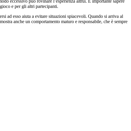
n modo eccessivo può rovinare l’esperienza altrui. È importante sapere
ioco e per gli altri partecipanti.
ersi ad esso aiuta a evitare situazioni spiacevoli. Quando si arriva al
a dimostra anche un comportamento maturo e responsabile, che è sempre