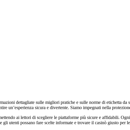
mazioni dettagliate sulle migliori pratiche e sulle norme di etichetta da
antire un’esperienza sicura e divertente. Siamo impegnati nella protezio
ettendo ai lettori di scegliere le piattaforme più sicure e affidabili. Ogn
 gli utenti possano fare scelte informate e trovare il casinò giusto per l