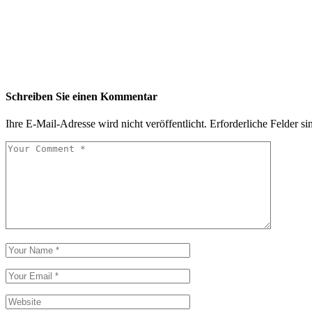
Schreiben Sie einen Kommentar
Ihre E-Mail-Adresse wird nicht veröffentlicht.
Erforderliche Felder si