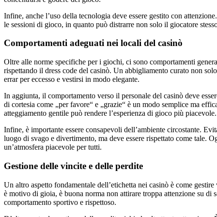
Infine, anche l’uso della tecnologia deve essere gestito con attenzione. 
le sessioni di gioco, in quanto può distrarre non solo il giocatore stes
Comportamenti adeguati nei locali del casinò
Oltre alle norme specifiche per i giochi, ci sono comportamenti general
rispettando il dress code del casinò. Un abbigliamento curato non solo
errar per eccesso e vestirsi in modo elegante.
In aggiunta, il comportamento verso il personale del casinò deve essere
di cortesia come „per favore“ e „grazie“ è un modo semplice ma efficace
atteggiamento gentile può rendere l’esperienza di gioco più piacevole.
Infine, è importante essere consapevoli dell’ambiente circostante. Evit
luogo di svago e divertimento, ma deve essere rispettato come tale. Ogn
un’atmosfera piacevole per tutti.
Gestione delle vincite e delle perdite
Un altro aspetto fondamentale dell’etichetta nei casinò è come gestire
è motivo di gioia, è buona norma non attirare troppa attenzione su di sé,
comportamento sportivo e rispettoso.