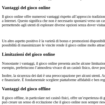
Vantaggi del gioco online
Il gioco online offre numerosi vantaggi rispetto all’approccio tradizio
a Internet. Questo significa che non è necessario spostarsi verso un ca
permettendo agli utenti di esplorare diverse opzioni senza dover visita
Un altro aspetto positivo è la varietà di bonus e promozioni disponibi
possibilità di massimizzare le vincite rende il gioco online molto attr
Limitazioni del gioco online
Nonostante i vantaggi, il gioco online presenta anche alcune limitazioni
esempio, preferiscono l’atmosfera vivace di un casinò fisico, dove posso
Inoltre, la sicurezza dei dati è una preoccupazione per alcuni utenti. A
e finanziarie. È fondamentale scegliere piattaforme affidabili e ben re
Vantaggi del gioco offline
Il gioco offline, in particolare nei casinò fisici, offre un’esperienza di
può creare un senso di eccitazione che il gioco online non sempre riesc