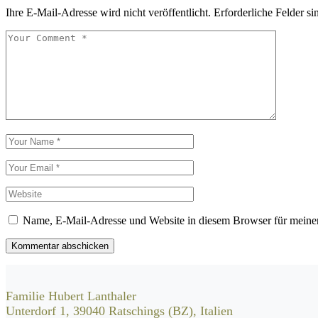
Ihre E-Mail-Adresse wird nicht veröffentlicht.
Erforderliche Felder si
Name, E-Mail-Adresse und Website in diesem Browser für meine
Kommentar abschicken
Familie Hubert Lanthaler
Unterdorf 1, 39040 Ratschings (BZ), Italien