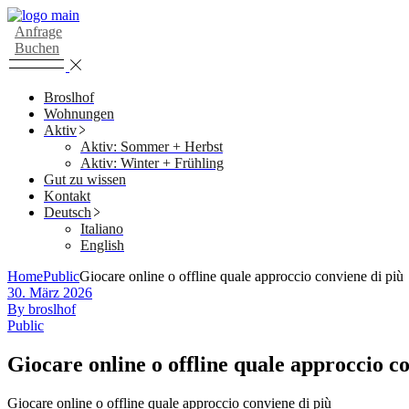
Skip
to
Anfrage
the
Buchen
content
Broslhof
Wohnungen
Aktiv
Aktiv: Sommer + Herbst
Aktiv: Winter + Frühling
Gut zu wissen
Kontakt
Deutsch
Italiano
English
Home
Public
Giocare online o offline quale approccio conviene di più
30. März 2026
By broslhof
Public
Giocare online o offline quale approccio co
Giocare online o offline quale approccio conviene di più