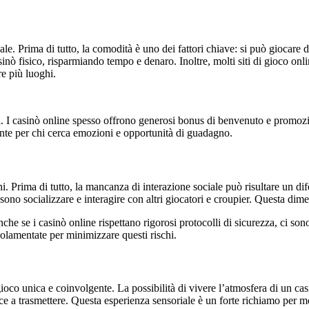
nale. Prima di tutto, la comodità è uno dei fattori chiave: si può giocar
sinò fisico, risparmiando tempo e denaro. Inoltre, molti siti di gioco on
re più luoghi.
li. I casinò online spesso offrono generosi bonus di benvenuto e promozi
aente per chi cerca emozioni e opportunità di guadagno.
. Prima di tutto, la mancanza di interazione sociale può risultare un dife
no socializzare e interagire con altri giocatori e croupier. Questa dimen
nche se i casinò online rispettano rigorosi protocolli di sicurezza, ci so
golamentate per minimizzare questi rischi.
 gioco unica e coinvolgente. La possibilità di vivere l’atmosfera di un casi
e a trasmettere. Questa esperienza sensoriale è un forte richiamo per mo