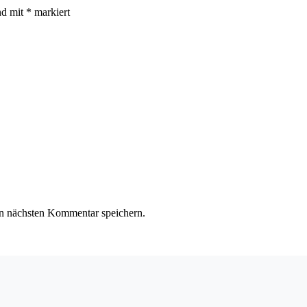
nd mit
*
markiert
n nächsten Kommentar speichern.