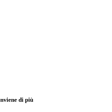
nviene di più