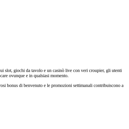
slot, giochi da tavolo e un casinò live con veri croupier, gli utenti
iocare ovunque e in qualsiasi momento.
erosi bonus di benvenuto e le promozioni settimanali contribuiscono a