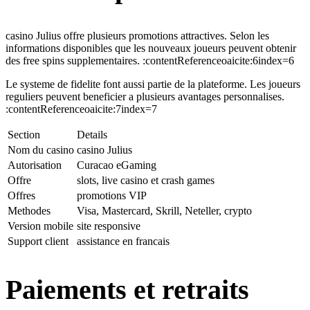
casino Julius offre plusieurs promotions attractives. Selon les
informations disponibles que les nouveaux joueurs peuvent obtenir
des free spins supplementaires. :contentReferenceoaicite:6index=6
Le systeme de fidelite font aussi partie de la plateforme. Les joueurs
reguliers peuvent beneficier a plusieurs avantages personnalises.
:contentReferenceoaicite:7index=7
Section
Details
Nom du casino
casino Julius
Autorisation
Curacao eGaming
Offre
slots, live casino et crash games
Offres
promotions VIP
Methodes
Visa, Mastercard, Skrill, Neteller, crypto
Version mobile
site responsive
Support client
assistance en francais
Paiements et retraits