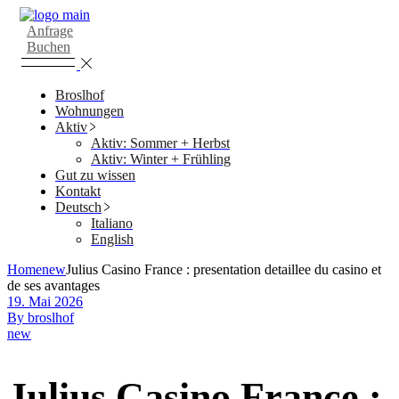
Skip
to
Anfrage
the
Buchen
content
Broslhof
Wohnungen
Aktiv
Aktiv: Sommer + Herbst
Aktiv: Winter + Frühling
Gut zu wissen
Kontakt
Deutsch
Italiano
English
Home
new
Julius Casino France : presentation detaillee du casino et
de ses avantages
19. Mai 2026
By broslhof
new
Julius Casino France :