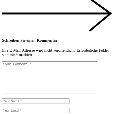
Schreiben Sie einen Kommentar
Ihre E-Mail-Adresse wird nicht veröffentlicht.
Erforderliche Felder
sind mit
*
markiert