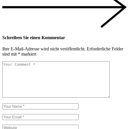
Schreiben Sie einen Kommentar
Ihre E-Mail-Adresse wird nicht veröffentlicht.
Erforderliche Felder
sind mit
*
markiert