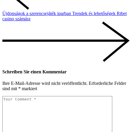
Újdonságok a szerencsejáték iparban Trendek és lehetőségek Rtbet
casino számára
Schreiben Sie einen Kommentar
Ihre E-Mail-Adresse wird nicht veröffentlicht.
Erforderliche Felder
sind mit
*
markiert