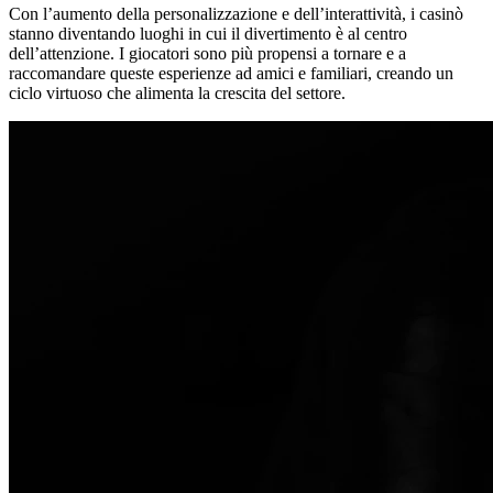
Con l’aumento della personalizzazione e dell’interattività, i casinò
stanno diventando luoghi in cui il divertimento è al centro
dell’attenzione. I giocatori sono più propensi a tornare e a
raccomandare queste esperienze ad amici e familiari, creando un
ciclo virtuoso che alimenta la crescita del settore.