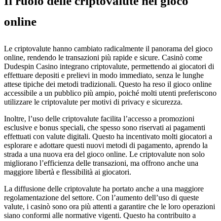
Il ruolo delle criptovalute nel gioco
online
Le criptovalute hanno cambiato radicalmente il panorama del gioco
online, rendendo le transazioni più rapide e sicure. Casinò come
Dudespin Casino integrano criptovalute, permettendo ai giocatori di
effettuare depositi e prelievi in modo immediato, senza le lunghe
attese tipiche dei metodi tradizionali. Questo ha reso il gioco online
accessibile a un pubblico più ampio, poiché molti utenti preferiscono
utilizzare le criptovalute per motivi di privacy e sicurezza.
Inoltre, l’uso delle criptovalute facilita l’accesso a promozioni
esclusive e bonus speciali, che spesso sono riservati ai pagamenti
effettuati con valute digitali. Questo ha incentivato molti giocatori a
esplorare e adottare questi nuovi metodi di pagamento, aprendo la
strada a una nuova era del gioco online. Le criptovalute non solo
migliorano l’efficienza delle transazioni, ma offrono anche una
maggiore libertà e flessibilità ai giocatori.
La diffusione delle criptovalute ha portato anche a una maggiore
regolamentazione del settore. Con l’aumento dell’uso di queste
valute, i casinò sono ora più attenti a garantire che le loro operazioni
siano conformi alle normative vigenti. Questo ha contribuito a