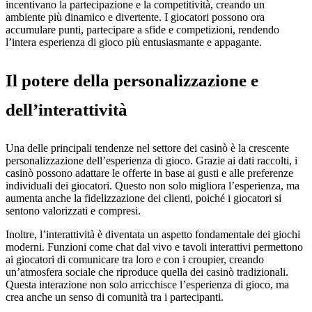
incentivano la partecipazione e la competitività, creando un
ambiente più dinamico e divertente. I giocatori possono ora
accumulare punti, partecipare a sfide e competizioni, rendendo
l’intera esperienza di gioco più entusiasmante e appagante.
Il potere della personalizzazione e
dell’interattività
Una delle principali tendenze nel settore dei casinò è la crescente
personalizzazione dell’esperienza di gioco. Grazie ai dati raccolti, i
casinò possono adattare le offerte in base ai gusti e alle preferenze
individuali dei giocatori. Questo non solo migliora l’esperienza, ma
aumenta anche la fidelizzazione dei clienti, poiché i giocatori si
sentono valorizzati e compresi.
Inoltre, l’interattività è diventata un aspetto fondamentale dei giochi
moderni. Funzioni come chat dal vivo e tavoli interattivi permettono
ai giocatori di comunicare tra loro e con i croupier, creando
un’atmosfera sociale che riproduce quella dei casinò tradizionali.
Questa interazione non solo arricchisce l’esperienza di gioco, ma
crea anche un senso di comunità tra i partecipanti.