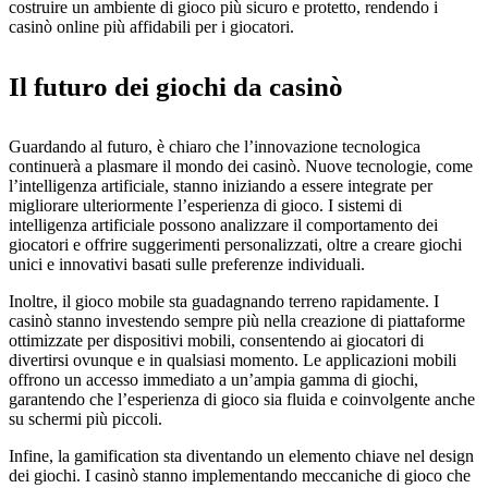
costruire un ambiente di gioco più sicuro e protetto, rendendo i
casinò online più affidabili per i giocatori.
Il futuro dei giochi da casinò
Guardando al futuro, è chiaro che l’innovazione tecnologica
continuerà a plasmare il mondo dei casinò. Nuove tecnologie, come
l’intelligenza artificiale, stanno iniziando a essere integrate per
migliorare ulteriormente l’esperienza di gioco. I sistemi di
intelligenza artificiale possono analizzare il comportamento dei
giocatori e offrire suggerimenti personalizzati, oltre a creare giochi
unici e innovativi basati sulle preferenze individuali.
Inoltre, il gioco mobile sta guadagnando terreno rapidamente. I
casinò stanno investendo sempre più nella creazione di piattaforme
ottimizzate per dispositivi mobili, consentendo ai giocatori di
divertirsi ovunque e in qualsiasi momento. Le applicazioni mobili
offrono un accesso immediato a un’ampia gamma di giochi,
garantendo che l’esperienza di gioco sia fluida e coinvolgente anche
su schermi più piccoli.
Infine, la gamification sta diventando un elemento chiave nel design
dei giochi. I casinò stanno implementando meccaniche di gioco che