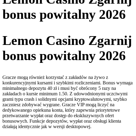
bonus powitalny 2026
Lemon Casino Zgarnij
bonus powitalny 2026
Gracze mogą również korzystać z zakładów na żywo z
konkurencyjnymi kursami i szybkimi rozliczeniami. Bonus wymaga
minimalnego depozytu 40 zł i musi być obrócony 5 razy na
zakładach o kursie minimum 1.50. Z udowodnionymi uczciwymi
grami typu crash i solidnymi opcjami kryptowalutowymi, szybko
zaczniesz zdobywać wygrane. Gracze VIP mogą liczyć na
dedykowanego opiekuna konta, który zapewnia priorytetowe
przetwarzanie wypłat oraz dostęp do ekskluzywnych ofert
bonusowych. Funkcje depozytów, wypłat oraz obsługi klienta
działają identycznie jak w wersji desktopowej.