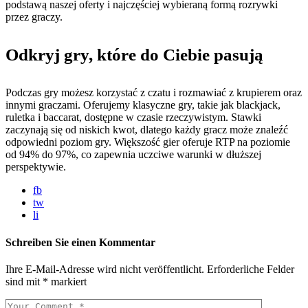
podstawą naszej oferty i najczęściej wybieraną formą rozrywki
przez graczy.
Odkryj gry, które do Ciebie pasują
Podczas gry możesz korzystać z czatu i rozmawiać z krupierem oraz
innymi graczami. Oferujemy klasyczne gry, takie jak blackjack,
ruletka i baccarat, dostępne w czasie rzeczywistym. Stawki
zaczynają się od niskich kwot, dlatego każdy gracz może znaleźć
odpowiedni poziom gry. Większość gier oferuje RTP na poziomie
od 94% do 97%, co zapewnia uczciwe warunki w dłuższej
perspektywie.
fb
tw
li
Schreiben Sie einen Kommentar
Ihre E-Mail-Adresse wird nicht veröffentlicht.
Erforderliche Felder
sind mit
*
markiert