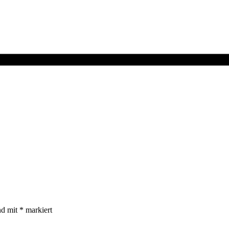
nd mit
*
markiert