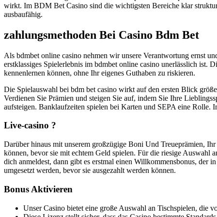
wirkt. Im BDM Bet Casino sind die wichtigsten Bereiche klar strukturi
ausbaufähig.
​zahlungsmethoden Bei Casino Bdm Bet
Als bdmbet online casino nehmen wir unsere Verantwortung ernst und
erstklassiges Spielerlebnis im bdmbet online casino unerlässlich ist. 
kennenlernen können, ohne Ihr eigenes Guthaben zu riskieren.
Die Spielauswahl bei bdm bet casino wirkt auf den ersten Blick größer
Verdienen Sie Prämien und steigen Sie auf, indem Sie Ihre Lieblings
aufsteigen. Banklaufzeiten spielen bei Karten und SEPA eine Rolle. 
Live-casino ?
Darüber hinaus mit unserem großzügige Boni Und Treueprämien, Ihr Ge
können, bevor sie mit echtem Geld spielen. Für die riesige Auswahl 
dich anmeldest, dann gibt es erstmal einen Willkommensbonus, der in 
umgesetzt werden, bevor sie ausgezahlt werden können.
Bonus Aktivieren
Unser Casino bietet eine große Auswahl an Tischspielen, die vo
Diese Lizenz stellt sicher, dass das Casino bestimmte Standards