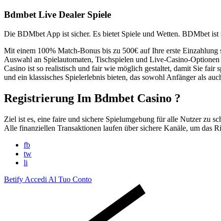
Bdmbet Live Dealer Spiele
Die BDMbet App ist sicher. Es bietet Spiele und Wetten. BDMbet ist 
Mit einem 100% Match-Bonus bis zu 500€ auf Ihre erste Einzahlung sow
Auswahl an Spielautomaten, Tischspielen und Live-Casino-Optionen ri
Casino ist so realistisch und fair wie möglich gestaltet, damit Sie f
und ein klassisches Spielerlebnis bieten, das sowohl Anfänger als auch
Registrierung Im Bdmbet Casino ?
Ziel ist es, eine faire und sichere Spielumgebung für alle Nutzer zu 
Alle finanziellen Transaktionen laufen über sichere Kanäle, um das 
fb
tw
li
Betify Accedi Al Tuo Conto