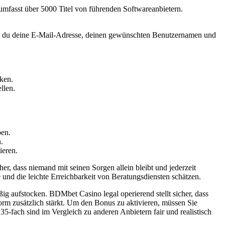
umfasst über 5000 Titel von führenden Softwareanbietern.
bst du deine E-Mail-Adresse, deinen gewünschten Benutzernamen und
ken.
llen.
ben.
.
ieren.
r, dass niemand mit seinen Sorgen allein bleibt und jederzeit
nd die leichte Erreichbarkeit von Beratungsdiensten schätzen.
g aufstocken. BDMbet Casino legal operierend stellt sicher, dass
rm zusätzlich stärkt. Um den Bonus zu aktivieren, müssen Sie
5-fach sind im Vergleich zu anderen Anbietern fair und realistisch