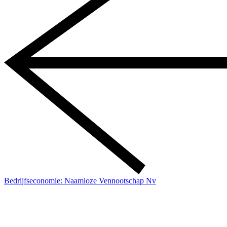
Bedrijfseconomie: Naamloze Vennootschap Nv