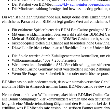
Der Katalog von BDMbet
https://kfv-schweinfurt.de/media/pg
Die Mindesteinzahlungsbeträge sind bewusst niedrig gehalten, 
Du wählst eine Zahlungsmethode aus, tätigst deine erste Einzahlung
ein sicheres Passwort ein. BDMbet legt großen Wert auf ein sicheres 
Für erfahrene Spieler bietet das BDM Bet Casino genügend Tiefe
Mit einer wirklich riesigen Spielauswahl steht das BDMBet Ca
Mehr als 5.000 Spiele stehen im BDMBet Casino bereit, sodass 
Jackpot-Spiele bieten die Chance auf besonders hohe Gewinne, 
Diese Tabelle bietet einen klaren Überblick über die Untersc
Die Spiele werden durch Zufallsgeneratoren kontrolliert, um ein 
Willkommenspaket 450€ + 250 Freispiele
Wir nutzen branchenübliche SSL-Verschlüsselung, um sicherzus
BDMbet Casino Germany bietet verschiedene sichere Zahlungso
Wenn Sie Fragen zur Sicherheit haben oder mehr über responsib
BDMbet casino safe bedeutet auch, dass wir niemals versteckte Gebühr
anonyme Hilfe in Anspruch nehmen kann. BDMbet casino reviews zeige
Neben dem attraktiven Willkommenspaket bietet BDMbet Online Casino
alle Bonusbedingungen klar kommuniziert werden und den deutschen G
lediglich eine Mindesteinzahlung tätigen und den Bonuscode bei der R
erfüllbar, was BDMbet als safe casino und seriösen Partner auszeichne