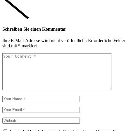
Schreiben Sie einen Kommentar
Ihre E-Mail-Adresse wird nicht veröffentlicht.
Erforderliche Felder
sind mit
*
markiert