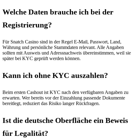
Welche Daten brauche ich bei der
Registrierung?
Für Snatch Casino sind in der Regel E-Mail, Passwort, Land,
Währung und persönliche Stammdaten relevant. Alle Angaben
sollten mit Ausweis und Adressnachweis übereinstimmen, weil sie
später bei KYC geprüft werden können.
Kann ich ohne KYC auszahlen?
Beim ersten Cashout ist KYC nach den verfügbaren Angaben zu
erwarten. Wer bereits vor der Einzahlung passende Dokumente
bereitlegt, reduziert das Risiko langer Rückfragen.
Ist die deutsche Oberfläche ein Beweis
für Legalität?