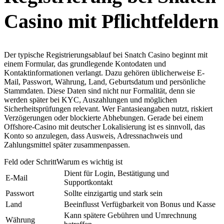
Casino mit Pflichtfeldern
Der typische Registrierungsablauf bei Snatch Casino beginnt mit
einem Formular, das grundlegende Kontodaten und
Kontaktinformationen verlangt. Dazu gehören üblicherweise E-
Mail, Passwort, Währung, Land, Geburtsdatum und persönliche
Stammdaten. Diese Daten sind nicht nur Formalität, denn sie
werden später bei KYC, Auszahlungen und möglichen
Sicherheitsprüfungen relevant. Wer Fantasieangaben nutzt, riskiert
Verzögerungen oder blockierte Abhebungen. Gerade bei einem
Offshore-Casino mit deutscher Lokalisierung ist es sinnvoll, das
Konto so anzulegen, dass Ausweis, Adressnachweis und
Zahlungsmittel später zusammenpassen.
Feld oder SchrittWarum es wichtig ist
Dient für Login, Bestätigung und
E-Mail
Supportkontakt
Passwort
Sollte einzigartig und stark sein
Land
Beeinflusst Verfügbarkeit von Bonus und Kasse
Kann spätere Gebühren und Umrechnung
Währung