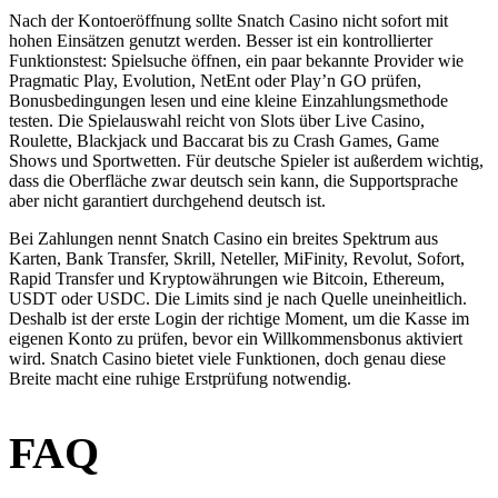
Nach der Kontoeröffnung sollte Snatch Casino nicht sofort mit
hohen Einsätzen genutzt werden. Besser ist ein kontrollierter
Funktionstest: Spielsuche öffnen, ein paar bekannte Provider wie
Pragmatic Play, Evolution, NetEnt oder Play’n GO prüfen,
Bonusbedingungen lesen und eine kleine Einzahlungsmethode
testen. Die Spielauswahl reicht von Slots über Live Casino,
Roulette, Blackjack und Baccarat bis zu Crash Games, Game
Shows und Sportwetten. Für deutsche Spieler ist außerdem wichtig,
dass die Oberfläche zwar deutsch sein kann, die Supportsprache
aber nicht garantiert durchgehend deutsch ist.
Bei Zahlungen nennt Snatch Casino ein breites Spektrum aus
Karten, Bank Transfer, Skrill, Neteller, MiFinity, Revolut, Sofort,
Rapid Transfer und Kryptowährungen wie Bitcoin, Ethereum,
USDT oder USDC. Die Limits sind je nach Quelle uneinheitlich.
Deshalb ist der erste Login der richtige Moment, um die Kasse im
eigenen Konto zu prüfen, bevor ein Willkommensbonus aktiviert
wird. Snatch Casino bietet viele Funktionen, doch genau diese
Breite macht eine ruhige Erstprüfung notwendig.
FAQ