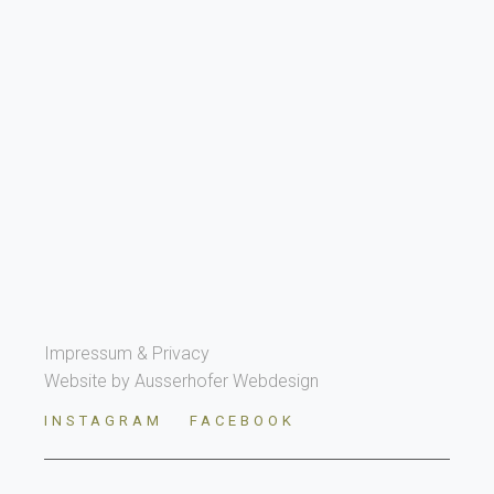
Impressum & Privacy
Website by Ausserhofer Webdesign
INSTAGRAM
FACEBOOK