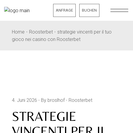
Skip
to
ANFRAGE
BUCHEN
the
content
Home
Roosterbet
strategie vincenti per il tuo
gioco nei casino con Roosterbet
4. Juni 2026
By broslhof
Roosterbet
STRATEGIE
VINCENTI PER IL