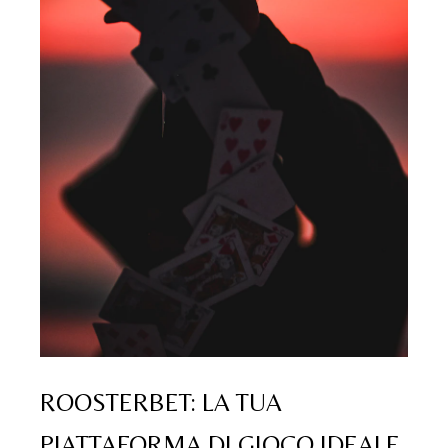
ROOSTERBET: LA TUA
PIATTAFORMA DI GIOCO IDEALE