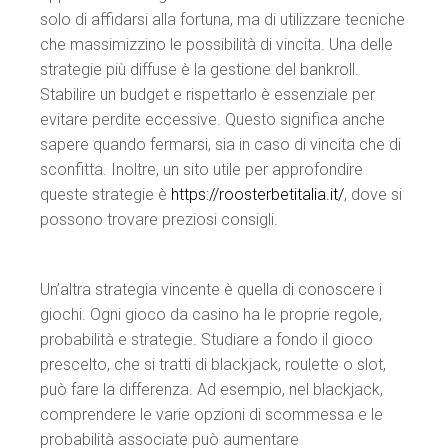
solo di affidarsi alla fortuna, ma di utilizzare tecniche
che massimizzino le possibilità di vincita. Una delle
strategie più diffuse è la gestione del bankroll.
Stabilire un budget e rispettarlo è essenziale per
evitare perdite eccessive. Questo significa anche
sapere quando fermarsi, sia in caso di vincita che di
sconfitta. Inoltre, un sito utile per approfondire
queste strategie è
https://roosterbetitalia.it/
, dove si
possono trovare preziosi consigli.
Un’altra strategia vincente è quella di conoscere i
giochi. Ogni gioco da casino ha le proprie regole,
probabilità e strategie. Studiare a fondo il gioco
prescelto, che si tratti di blackjack, roulette o slot,
può fare la differenza. Ad esempio, nel blackjack,
comprendere le varie opzioni di scommessa e le
probabilità associate può aumentare