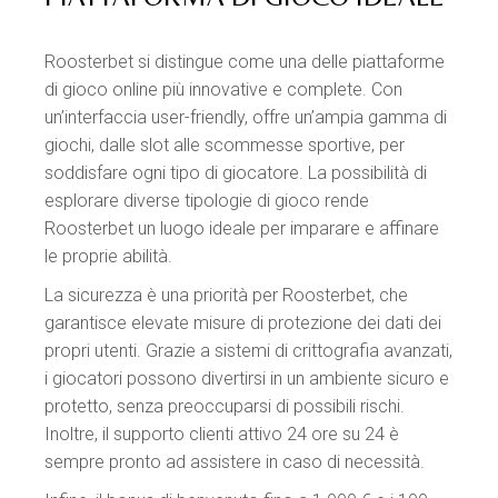
Roosterbet si distingue come una delle piattaforme
di gioco online più innovative e complete. Con
un’interfaccia user-friendly, offre un’ampia gamma di
giochi, dalle slot alle scommesse sportive, per
soddisfare ogni tipo di giocatore. La possibilità di
esplorare diverse tipologie di gioco rende
Roosterbet un luogo ideale per imparare e affinare
le proprie abilità.
La sicurezza è una priorità per Roosterbet, che
garantisce elevate misure di protezione dei dati dei
propri utenti. Grazie a sistemi di crittografia avanzati,
i giocatori possono divertirsi in un ambiente sicuro e
protetto, senza preoccuparsi di possibili rischi.
Inoltre, il supporto clienti attivo 24 ore su 24 è
sempre pronto ad assistere in caso di necessità.