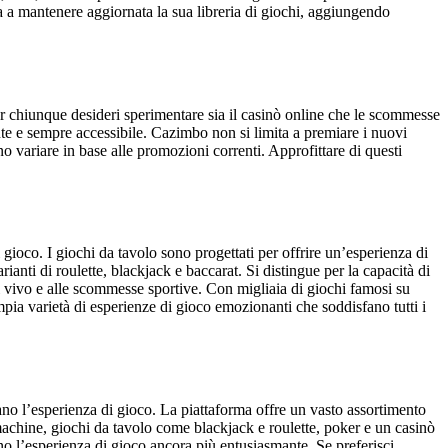
a a mantenere aggiornata la sua libreria di giochi, aggiungendo
er chiunque desideri sperimentare sia il casinò online che le scommesse
iente e sempre accessibile. Cazimbo non si limita a premiare i nuovi
no variare in base alle promozioni correnti. Approfittare di questi
i gioco. I giochi da tavolo sono progettati per offrire un’esperienza di
ianti di roulette, blackjack e baccarat. Si distingue per la capacità di
dal vivo e alle scommesse sportive. Con migliaia di giochi famosi su
pia varietà di esperienze di gioco emozionanti che soddisfano tutti i
no l’esperienza di gioco. La piattaforma offre un vasto assortimento
 machine, giochi da tavolo come blackjack e roulette, poker e un casinò
ono l’esperienza di gioco ancora più entusiasmante. Se preferisci