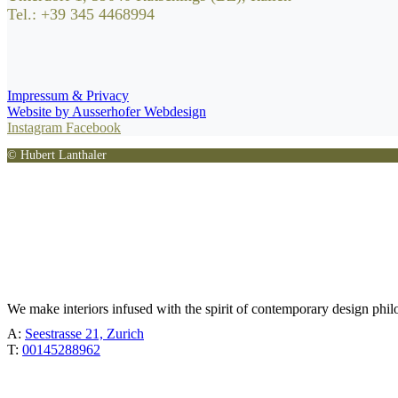
Tel.: +39 345 4468994
Impressum & Privacy
Website by Ausserhofer Webdesign
Instagram
Facebook
© Hubert Lanthaler
TÖBEL
We make interiors infused with the spirit of contemporary design phil
A:
Seestrasse 21, Zurich
T:
00145288962