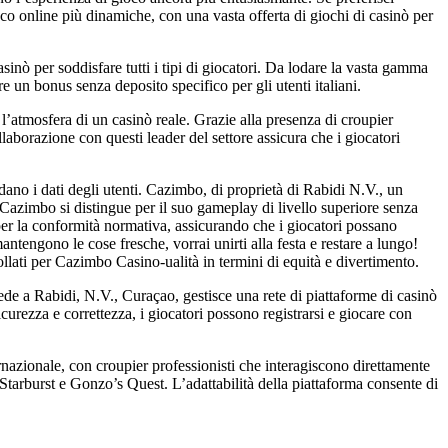
co online più dinamiche, con una vasta offerta di giochi di casinò per
ò per soddisfare tutti i tipi di giocatori. Da lodare la vasta gamma
 un bonus senza deposito specifico per gli utenti italiani.
a l’atmosfera di un casinò reale. Grazie alla presenza di croupier
laborazione con questi leader del settore assicura che i giocatori
ano i dati degli utenti. Cazimbo, di proprietà di Rabidi N.V., un
. Cazimbo si distingue per il suo gameplay di livello superiore senza
er la conformità normativa, assicurando che i giocatori possano
tengono le cose fresche, vorrai unirti alla festa e restare a lungo!
lati per Cazimbo Casino-ualità in termini di equità e divertimento.
 a Rabidi, N.V., Curaçao, gestisce una rete di piattaforme di casinò
sicurezza e correttezza, i giocatori possono registrarsi e giocare con
ternazionale, con croupier professionisti che interagiscono direttamente
tarburst e Gonzo’s Quest. L’adattabilità della piattaforma consente di