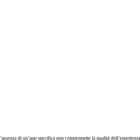
 L’assenza di un’app specifica non compromette la qualità dell’esperien