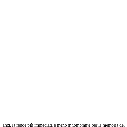
za, anzi, la rende più immediata e meno ingombrante per la memoria del