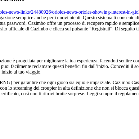
oles-news-links/24480926/orioles-news-orioles-showing-interest-in
vigazione semplice anche per i nuovi utenti. Questo sistema ti consente d
 tua password, Cazimbo offre un processo di recupero rapido e semplice. 
sito ufficiale di Cazimbo e clicca sul pulsante “Registrati”. Di seguito t
ozione è progettata per migliorare la tua esperienza, facendoti sentire
ve puoi facilmente reclamare questi benefici fin dall’inizio. Concediti 
inizio al tuo viaggio.
 (RNG) per garantire che ogni gioco sia equo e imparziale. Cazimbo Cas
 con lo streaming dei croupier in alta definizione che non si blocca quas
 certificato, così non ti ritrovi brutte sorprese. Leggi sempre il regolam