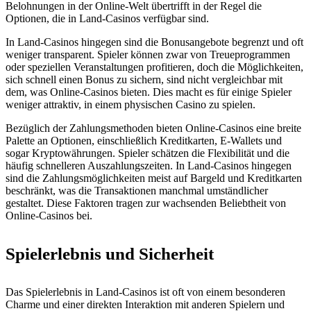
Belohnungen in der Online-Welt übertrifft in der Regel die
Optionen, die in Land-Casinos verfügbar sind.
In Land-Casinos hingegen sind die Bonusangebote begrenzt und oft
weniger transparent. Spieler können zwar von Treueprogrammen
oder speziellen Veranstaltungen profitieren, doch die Möglichkeiten,
sich schnell einen Bonus zu sichern, sind nicht vergleichbar mit
dem, was Online-Casinos bieten. Dies macht es für einige Spieler
weniger attraktiv, in einem physischen Casino zu spielen.
Bezüglich der Zahlungsmethoden bieten Online-Casinos eine breite
Palette an Optionen, einschließlich Kreditkarten, E-Wallets und
sogar Kryptowährungen. Spieler schätzen die Flexibilität und die
häufig schnelleren Auszahlungszeiten. In Land-Casinos hingegen
sind die Zahlungsmöglichkeiten meist auf Bargeld und Kreditkarten
beschränkt, was die Transaktionen manchmal umständlicher
gestaltet. Diese Faktoren tragen zur wachsenden Beliebtheit von
Online-Casinos bei.
Spielerlebnis und Sicherheit
Das Spielerlebnis in Land-Casinos ist oft von einem besonderen
Charme und einer direkten Interaktion mit anderen Spielern und