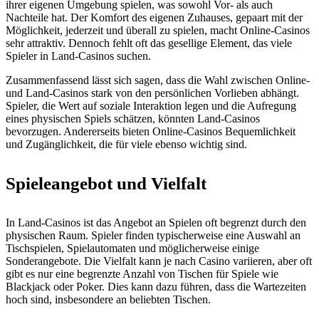
ihrer eigenen Umgebung spielen, was sowohl Vor- als auch
Nachteile hat. Der Komfort des eigenen Zuhauses, gepaart mit der
Möglichkeit, jederzeit und überall zu spielen, macht Online-Casinos
sehr attraktiv. Dennoch fehlt oft das gesellige Element, das viele
Spieler in Land-Casinos suchen.
Zusammenfassend lässt sich sagen, dass die Wahl zwischen Online-
und Land-Casinos stark von den persönlichen Vorlieben abhängt.
Spieler, die Wert auf soziale Interaktion legen und die Aufregung
eines physischen Spiels schätzen, könnten Land-Casinos
bevorzugen. Andererseits bieten Online-Casinos Bequemlichkeit
und Zugänglichkeit, die für viele ebenso wichtig sind.
Spieleangebot und Vielfalt
In Land-Casinos ist das Angebot an Spielen oft begrenzt durch den
physischen Raum. Spieler finden typischerweise eine Auswahl an
Tischspielen, Spielautomaten und möglicherweise einige
Sonderangebote. Die Vielfalt kann je nach Casino variieren, aber oft
gibt es nur eine begrenzte Anzahl von Tischen für Spiele wie
Blackjack oder Poker. Dies kann dazu führen, dass die Wartezeiten
hoch sind, insbesondere an beliebten Tischen.