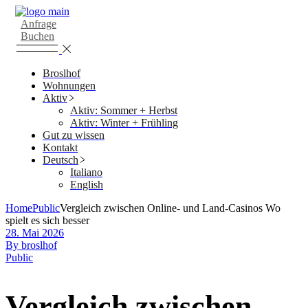
Skip
to
Anfrage
the
Buchen
content
Broslhof
Wohnungen
Aktiv
Aktiv: Sommer + Herbst
Aktiv: Winter + Frühling
Gut zu wissen
Kontakt
Deutsch
Italiano
English
Home
Public
Vergleich zwischen Online- und Land-Casinos Wo
spielt es sich besser
28. Mai 2026
By broslhof
Public
Vergleich zwischen