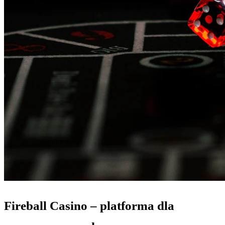
Fireball Casino – platforma dla