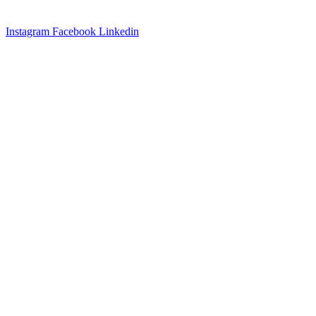
Instagram
Facebook
Linkedin