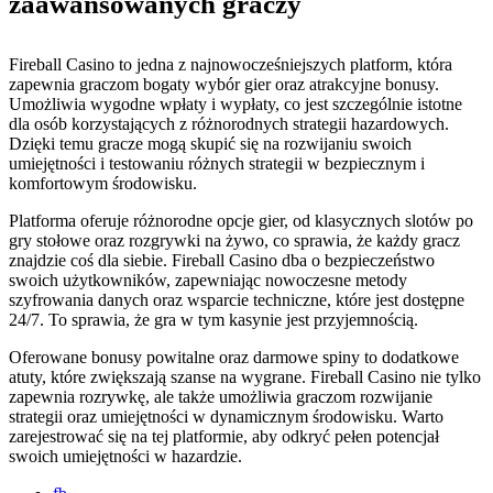
zaawansowanych graczy
Fireball Casino to jedna z najnowocześniejszych platform, która
zapewnia graczom bogaty wybór gier oraz atrakcyjne bonusy.
Umożliwia wygodne wpłaty i wypłaty, co jest szczególnie istotne
dla osób korzystających z różnorodnych strategii hazardowych.
Dzięki temu gracze mogą skupić się na rozwijaniu swoich
umiejętności i testowaniu różnych strategii w bezpiecznym i
komfortowym środowisku.
Platforma oferuje różnorodne opcje gier, od klasycznych slotów po
gry stołowe oraz rozgrywki na żywo, co sprawia, że każdy gracz
znajdzie coś dla siebie. Fireball Casino dba o bezpieczeństwo
swoich użytkowników, zapewniając nowoczesne metody
szyfrowania danych oraz wsparcie techniczne, które jest dostępne
24/7. To sprawia, że gra w tym kasynie jest przyjemnością.
Oferowane bonusy powitalne oraz darmowe spiny to dodatkowe
atuty, które zwiększają szanse na wygrane. Fireball Casino nie tylko
zapewnia rozrywkę, ale także umożliwia graczom rozwijanie
strategii oraz umiejętności w dynamicznym środowisku. Warto
zarejestrować się na tej platformie, aby odkryć pełen potencjał
swoich umiejętności w hazardzie.