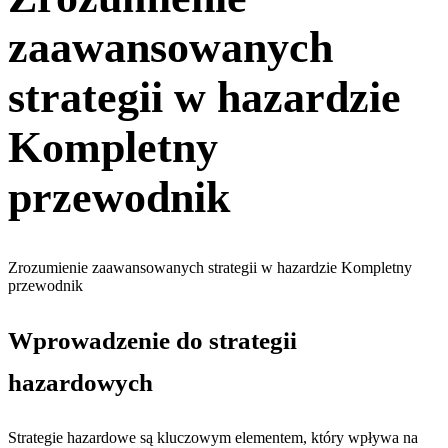
zaawansowanych
strategii w hazardzie
Kompletny
przewodnik
Zrozumienie zaawansowanych strategii w hazardzie Kompletny
przewodnik
Wprowadzenie do strategii
hazardowych
Strategie hazardowe są kluczowym elementem, który wpływa na