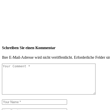
Schreiben Sie einen Kommentar
Ihre E-Mail-Adresse wird nicht veröffentlicht.
Erforderliche Felder si