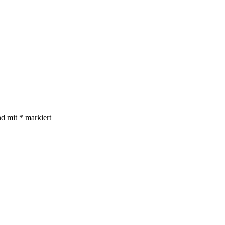
nd mit
*
markiert