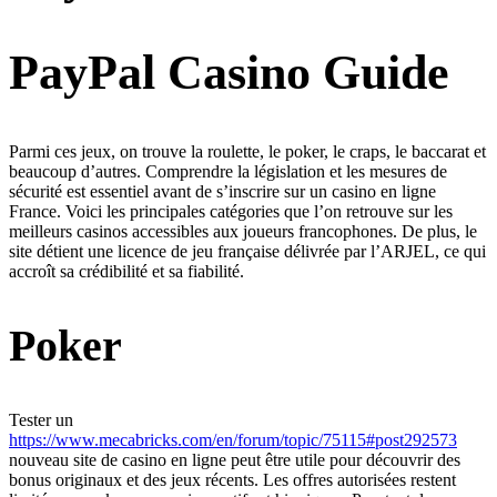
PayPal Casino Guide
Parmi ces jeux, on trouve la roulette, le poker, le craps, le baccarat et
beaucoup d’autres. Comprendre la législation et les mesures de
sécurité est essentiel avant de s’inscrire sur un casino en ligne
France. Voici les principales catégories que l’on retrouve sur les
meilleurs casinos accessibles aux joueurs francophones. De plus, le
site détient une licence de jeu française délivrée par l’ARJEL, ce qui
accroît sa crédibilité et sa fiabilité.
Poker
Tester un
https://www.mecabricks.com/en/forum/topic/75115#post292573
nouveau site de casino en ligne peut être utile pour découvrir des
bonus originaux et des jeux récents. Les offres autorisées restent