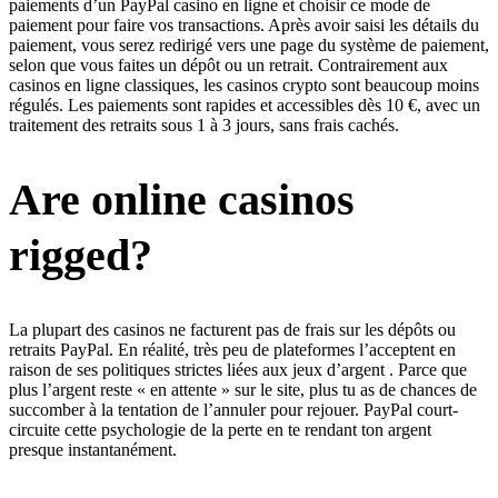
paiements d’un PayPal casino en ligne et choisir ce mode de
paiement pour faire vos transactions. Après avoir saisi les détails du
paiement, vous serez redirigé vers une page du système de paiement,
selon que vous faites un dépôt ou un retrait. Contrairement aux
casinos en ligne classiques, les casinos crypto sont beaucoup moins
régulés. Les paiements sont rapides et accessibles dès 10 €, avec un
traitement des retraits sous 1 à 3 jours, sans frais cachés.
Are online casinos
rigged?
La plupart des casinos ne facturent pas de frais sur les dépôts ou
retraits PayPal. En réalité, très peu de plateformes l’acceptent en
raison de ses politiques strictes liées aux jeux d’argent . Parce que
plus l’argent reste « en attente » sur le site, plus tu as de chances de
succomber à la tentation de l’annuler pour rejouer. PayPal court-
circuite cette psychologie de la perte en te rendant ton argent
presque instantanément.