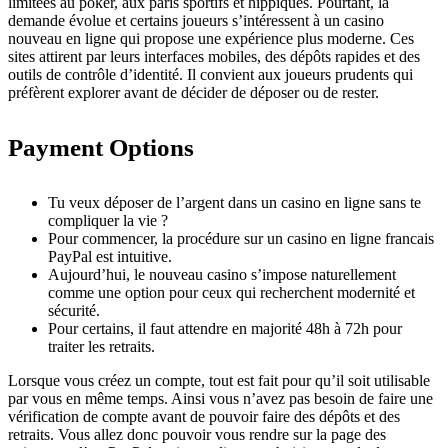
limitées au poker, aux paris sportifs et hippiques. Pourtant, la
demande évolue et certains joueurs s’intéressent à un casino
nouveau en ligne qui propose une expérience plus moderne. Ces
sites attirent par leurs interfaces mobiles, des dépôts rapides et des
outils de contrôle d’identité. Il convient aux joueurs prudents qui
préfèrent explorer avant de décider de déposer ou de rester.
Payment Options
Tu veux déposer de l’argent dans un casino en ligne sans te
compliquer la vie ?
Pour commencer, la procédure sur un casino en ligne francais
PayPal est intuitive.
Aujourd’hui, le nouveau casino s’impose naturellement
comme une option pour ceux qui recherchent modernité et
sécurité.
Pour certains, il faut attendre en majorité 48h à 72h pour
traiter les retraits.
Lorsque vous créez un compte, tout est fait pour qu’il soit utilisable
par vous en même temps. Ainsi vous n’avez pas besoin de faire une
vérification de compte avant de pouvoir faire des dépôts et des
retraits. Vous allez donc pouvoir vous rendre sur la page des