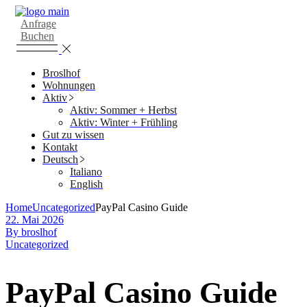
Skip
to
Anfrage
the
Buchen
content
Broslhof
Wohnungen
Aktiv
Aktiv: Sommer + Herbst
Aktiv: Winter + Frühling
Gut zu wissen
Kontakt
Deutsch
Italiano
English
Home
Uncategorized
PayPal Casino Guide
22. Mai 2026
By broslhof
Uncategorized
PayPal Casino Guide