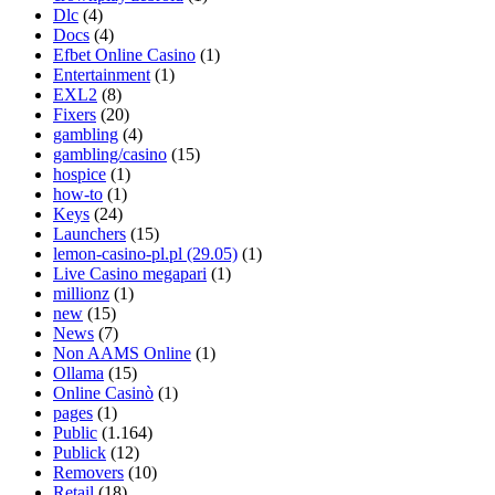
Dlc
(4)
Docs
(4)
Efbet Online Casino
(1)
Entertainment
(1)
EXL2
(8)
Fixers
(20)
gambling
(4)
gambling/casino
(15)
hospice
(1)
how-to
(1)
Keys
(24)
Launchers
(15)
lemon-casino-pl.pl (29.05)
(1)
Live Casino megapari
(1)
millionz
(1)
new
(15)
News
(7)
Non AAMS Online
(1)
Ollama
(15)
Online Casinò
(1)
pages
(1)
Public
(1.164)
Publick
(12)
Removers
(10)
Retail
(18)