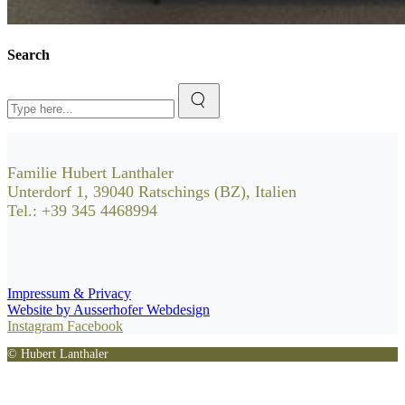
Search
Search
for:
Familie Hubert Lanthaler
Unterdorf 1, 39040 Ratschings (BZ), Italien
Tel.: +39 345 4468994
Impressum & Privacy
Website by Ausserhofer Webdesign
Instagram
Facebook
© Hubert Lanthaler