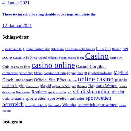
4. Januar 2021
These textured, vibrating double cock rings stimulate the
12. Januar 2021
Schlagwörter
-
bass bet
bet
0x4c5a754a
1
2mnuliunfumkk0
Alfcasino
alf casino kokemuksia
Betano
Casino
score casino
bp9wpa4wuex0m3qrpt
buran casino login
casino en
casino online
Casinò Corgibet
Chile
casino en línea
Migliori
e3b6eozczbgz6wo2hy
Elabet
hospice dufferin
ij5pingitnc7g0
iqgqba94wdw4ug
online casino
Giochi megapari
Official Site Efbet
pistolo
Online
casino login
playid
Ragnaro Wetten
Platforms
qglawl7r2i98pn2
Rabona
reseña
siti di slot online
Roulette
siti slot
de casino
Roosterbet
rpjr4fuinv2acpo1
sportwetten
online aams
sportwetten
sportwetten anbieter
österreich
Winnita
österreich sportwetten
ubivqs15132ill5
Wazamba
Сasea
casino
instagram