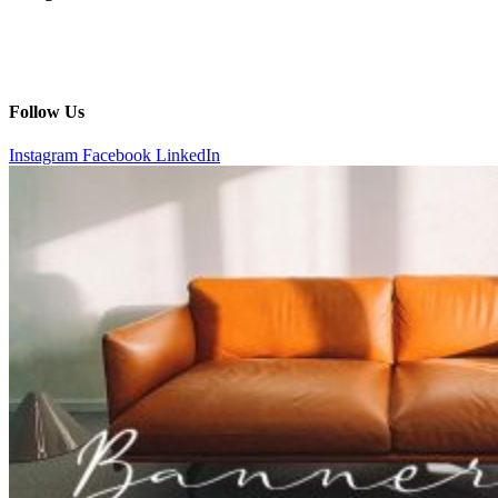
Follow Us
Instagram
Facebook
LinkedIn