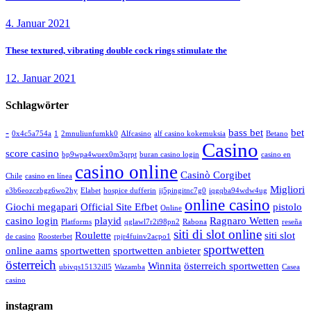
4. Januar 2021
These textured, vibrating double cock rings stimulate the
12. Januar 2021
Schlagwörter
-
bass bet
bet
0x4c5a754a
1
2mnuliunfumkk0
Alfcasino
alf casino kokemuksia
Betano
Casino
score casino
bp9wpa4wuex0m3qrpt
buran casino login
casino en
casino online
Casinò Corgibet
Chile
casino en línea
Migliori
e3b6eozczbgz6wo2hy
Elabet
hospice dufferin
ij5pingitnc7g0
iqgqba94wdw4ug
online casino
Giochi megapari
Official Site Efbet
pistolo
Online
casino login
playid
Ragnaro Wetten
Platforms
qglawl7r2i98pn2
Rabona
reseña
siti di slot online
Roulette
siti slot
de casino
Roosterbet
rpjr4fuinv2acpo1
sportwetten
online aams
sportwetten
sportwetten anbieter
österreich
Winnita
österreich sportwetten
ubivqs15132ill5
Wazamba
Сasea
casino
instagram