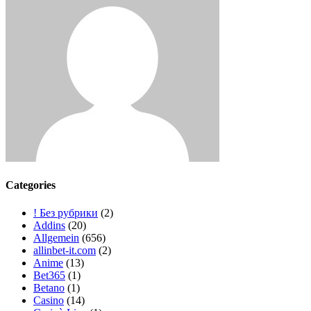
Categories
! Без рубрики
(2)
Addins
(20)
Allgemein
(656)
allinbet-it.com
(2)
Anime
(13)
Bet365
(1)
Betano
(1)
Casino
(14)