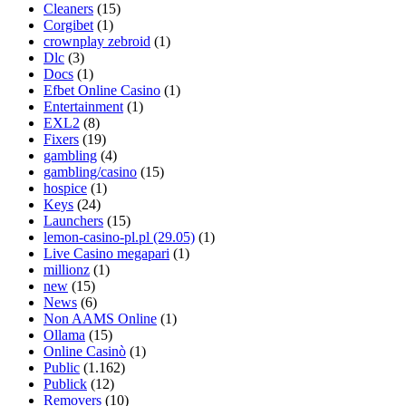
Cleaners
(15)
Corgibet
(1)
crownplay zebroid
(1)
Dlc
(3)
Docs
(1)
Efbet Online Casino
(1)
Entertainment
(1)
EXL2
(8)
Fixers
(19)
gambling
(4)
gambling/casino
(15)
hospice
(1)
Keys
(24)
Launchers
(15)
lemon-casino-pl.pl (29.05)
(1)
Live Casino megapari
(1)
millionz
(1)
new
(15)
News
(6)
Non AAMS Online
(1)
Ollama
(15)
Online Casinò
(1)
Public
(1.162)
Publick
(12)
Removers
(10)