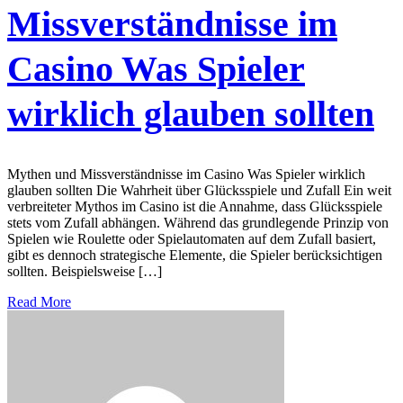
Missverständnisse im
Casino Was Spieler
wirklich glauben sollten
Mythen und Missverständnisse im Casino Was Spieler wirklich
glauben sollten Die Wahrheit über Glücksspiele und Zufall Ein weit
verbreiteter Mythos im Casino ist die Annahme, dass Glücksspiele
stets vom Zufall abhängen. Während das grundlegende Prinzip von
Spielen wie Roulette oder Spielautomaten auf dem Zufall basiert,
gibt es dennoch strategische Elemente, die Spieler berücksichtigen
sollten. Beispielsweise […]
Read More