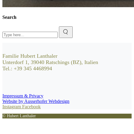
Search
Search
for:
Familie Hubert Lanthaler
Unterdorf 1, 39040 Ratschings (BZ), Italien
Tel.: +39 345 4468994
Impressum & Privacy
Website by Ausserhofer Webdesign
Instagram
Facebook
© Hubert Lanthaler