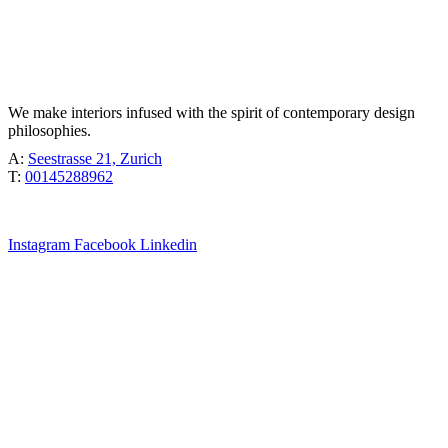
TÖBEL
We make interiors infused with the spirit of contemporary design
philosophies.
A:
Seestrasse 21, Zurich
T:
00145288962
Instagram
Facebook
Linkedin