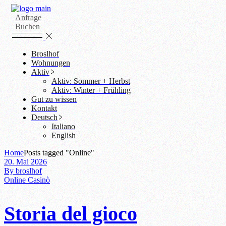
Skip
to
Anfrage
the
Buchen
content
Broslhof
Wohnungen
Aktiv
Aktiv: Sommer + Herbst
Aktiv: Winter + Frühling
Gut zu wissen
Kontakt
Deutsch
Italiano
English
Home
Posts tagged "Online"
20. Mai 2026
By broslhof
Online Casinò
Storia del gioco