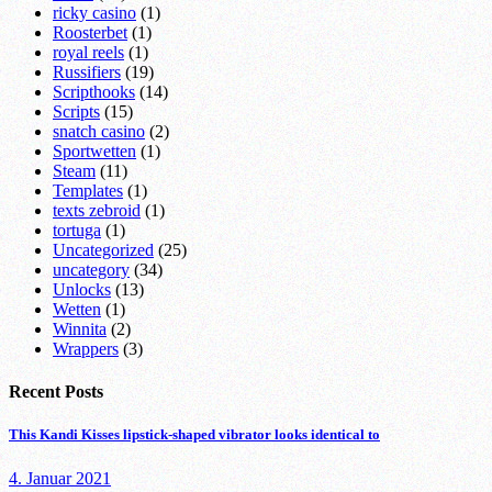
ricky casino
(1)
Roosterbet
(1)
royal reels
(1)
Russifiers
(19)
Scripthooks
(14)
Scripts
(15)
snatch casino
(2)
Sportwetten
(1)
Steam
(11)
Templates
(1)
texts zebroid
(1)
tortuga
(1)
Uncategorized
(25)
uncategory
(34)
Unlocks
(13)
Wetten
(1)
Winnita
(2)
Wrappers
(3)
Recent Posts
This Kandi Kisses lipstick-shaped vibrator looks identical to
4. Januar 2021