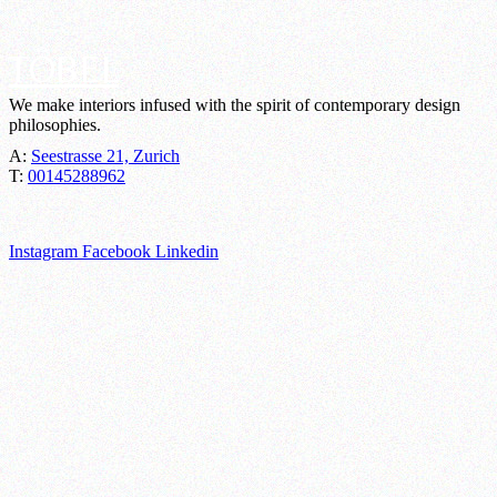
TÖBEL
We make interiors infused with the spirit of contemporary design
philosophies.
A:
Seestrasse 21, Zurich
T:
00145288962
Instagram
Facebook
Linkedin